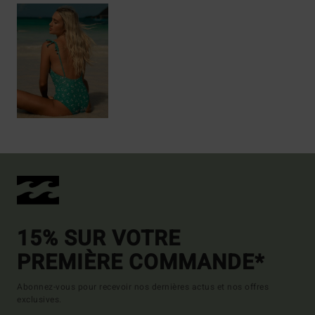
15% SUR VOTRE
PREMIÈRE COMMANDE*
Abonnez-vous pour recevoir nos dernières actus et nos offres
exclusives.