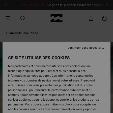
Passer
 membres
Se connecter / s'inscrire
JEU CONCOURS
Gagnez la planche emblématique d'Andy I
à
l'information
sur
le
produit
Maillots Une Pièce
Continuer sans accepter
CE SITE UTILISE DES COOKIES
Nos partenaires et nous-mêmes utilisons des cookies ou une
technologie équivalente pour stocker et/ou accéder à des
informations sur votre appareil. Ces informations personnelles
(comme vos données de navigation et votre adresse IP) peuvent
être utilisées pour vous présenter des publications et du contenu
personnalisés ; pour mesurer la performance publicitaire et du
contenu ; pour personnaliser les publicités ; et en apprendre plus
sur leur audience ; pour développer et améliorer les produits de nos
partenaires. Vous pouvez paramétrer vos choix pour accepter ou
non les cookies soumis à votre consentement, ou vous y opposer