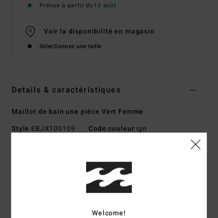
Prévue à partir du
13 août
Voir la disponibilité en magasin
Sélectionnez une taille
Details & caractéristiques
Maillot de bain une pièce Vert Femme
Style
EBJX100109
Code couleur
ign
Caractéristiques
Collection :
collection In The Green
Matière :
matière Tanlines côtelée 82% polyester recyclé,
18% élasthanne
Forme :
Maillot une pièce
Welcome!