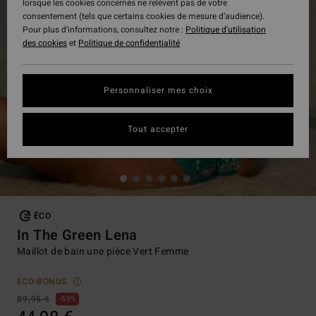
lorsque les cookies concernés ne relèvent pas de votre
consentement (tels que certains cookies de mesure d’audience).
Pour plus d'informations, consultez notre :
Politique d'utilisation
des cookies
et
Politique de confidentialité
Personnaliser mes choix
Tout accepter
ÉCO
In The Green Lena
Maillot de bain une pièce Vert Femme
ECO-BONUS
89,95 €
50%