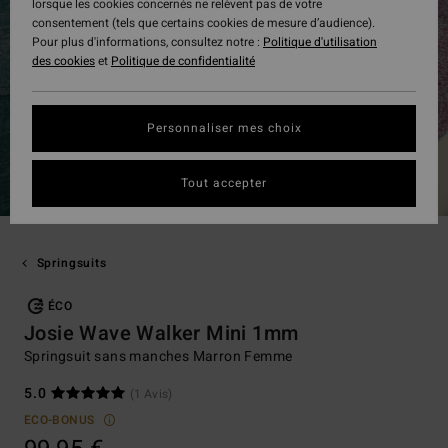
lorsque les cookies concernés ne relèvent pas de votre
consentement (tels que certains cookies de mesure d’audience).
Pour plus d'informations, consultez notre :
Politique d'utilisation
des cookies
et
Politique de confidentialité
Personnaliser mes choix
Tout accepter
Springsuits
ÉCO
Josie Wave Walker Mini 1mm
Springsuit sans manches Marron Femme
5.0
(1 Avis)
ECO-BONUS