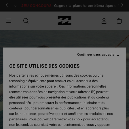
Passer
 membres
Se connecter / s'inscrire
JEU CONCOURS
Gagnez la planche emblématique d'Andy I
à
l'information
sur
le
produit
Continuer sans accepter
CE SITE UTILISE DES COOKIES
Nos partenaires et nous-mêmes utilisons des cookies ou une
technologie équivalente pour stocker et/ou accéder à des
informations sur votre appareil. Ces informations personnelles
(comme vos données de navigation et votre adresse IP) peuvent
être utilisées pour vous présenter des publications et du contenu
personnalisés ; pour mesurer la performance publicitaire et du
contenu ; pour personnaliser les publicités ; et en apprendre plus
sur leur audience ; pour développer et améliorer les produits de nos
partenaires. Vous pouvez paramétrer vos choix pour accepter ou
non les cookies soumis à votre consentement, ou vous y opposer