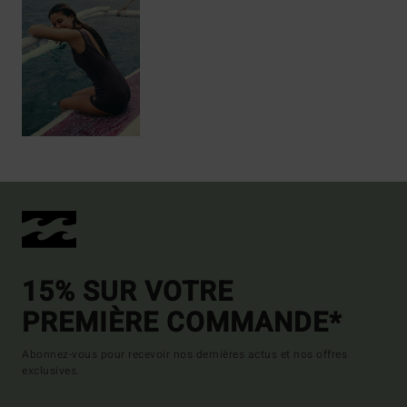
15% SUR VOTRE
PREMIÈRE COMMANDE*
Abonnez-vous pour recevoir nos dernières actus et nos offres
exclusives.