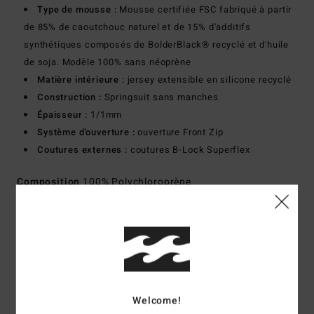
Type de mousse :
Mousse certifiée FSC fabriqué à partir
de 85% de caoutchouc naturel et de 15% d'additifs
synthétiques composés de BolderBlack® recyclé et d'huile
de soja. Modèle 100% sans néoprène
Matière intérieure :
jersey extensible en silicone recyclé
Construction :
Springsuit sans manches
Épaisseur :
1/1mm
Système d'ouverture :
ouverture Front Zip
Coutures externes :
coutures B-Lock Superflex
Composition
100% Polychloroprène
Traçabilité du produit (Loi Agec)
Livraison & Retours
Welcome!