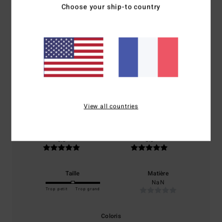
Avis clients
Choose your ship-to country
Note moyenne
5.0
/5
basé sur
1 avis vérifiés
depuis juin 2026
100% de nos clients recommandent ce produit
View all countries
Confort
Rapport qualité / prix
5.0
5.0
Taille
Matière
NaN
Trop petit
Trop grand
Coloris