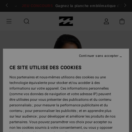
Passer
 membres
Se connecter / s'inscrire
JEU CONCOURS
Gagnez la planche emblématique d'Andy I
à
l'information
sur
le
produit
Continuer sans accepter
CE SITE UTILISE DES COOKIES
Nos partenaires et nous-mêmes utilisons des cookies ou une
technologie équivalente pour stocker et/ou accéder à des
informations sur votre appareil. Ces informations personnelles
(comme vos données de navigation et votre adresse IP) peuvent
être utilisées pour vous présenter des publications et du contenu
personnalisés ; pour mesurer la performance publicitaire et du
contenu ; pour personnaliser les publicités ; et en apprendre plus
sur leur audience ; pour développer et améliorer les produits de nos
partenaires. Vous pouvez paramétrer vos choix pour accepter ou
non les cookies soumis à votre consentement, ou vous y opposer