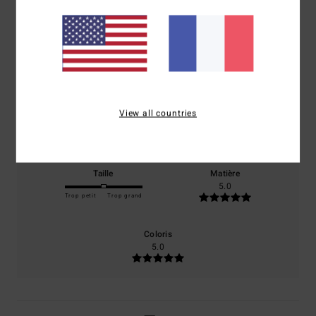
5.0
/5
basé sur
1 avis vérifiés
depuis juillet 2026
100% de nos clients recommandent ce produit
View all countries
Confort
Rapport qualité / prix
5.0
5.0
Taille
Matière
5.0
Trop petit
Trop grand
Coloris
5.0