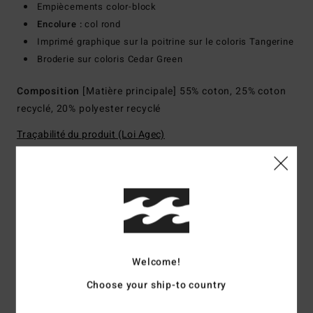
Empiècements color-block
Encolure :
col rond
Imprimé graphique sur la poitrine sur le coloris Tangerine
Broderie sur coloris Cedar Green
Composition
[Matière principale] 55% coton, 25% coton
recyclé, 20% polyester recyclé
Traçabilité du produit (Loi Agec)
Livraison & Retours
Avis clients
Welcome!
Choose your ship-to country
Note moyenne