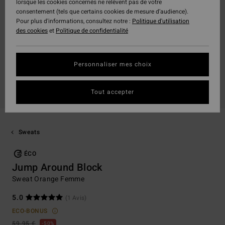
lorsque les cookies concernés ne relèvent pas de votre
consentement (tels que certains cookies de mesure d’audience).
Pour plus d'informations, consultez notre :
Politique d'utilisation
des cookies
et
Politique de confidentialité
Personnaliser mes choix
Tout accepter
Sweats
ÉCO
Jump Around Block
Sweat Orange Femme
5.0
(1 Avis)
ECO-BONUS
59,95 €
50%