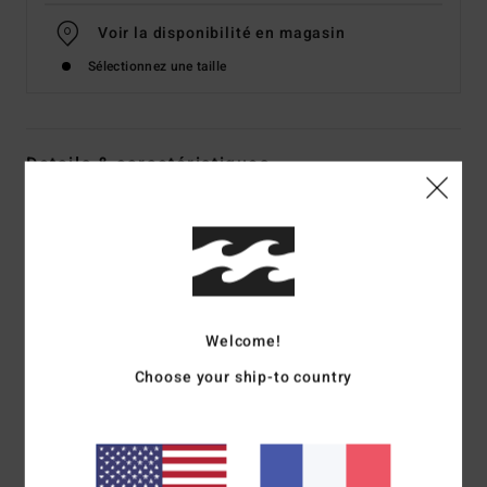
Voir la disponibilité en magasin
Sélectionnez une taille
Details & caractéristiques
Boardshort 2.5'' Marron Femme
Style
ABJBS00156
Code couleur
crc0
Caractéristiques
Welcome!
Collection : Jungle Bliss
Matière : Mélange de 90% de polyester recyclé et 10%
Choose your ship-to country
d'élasthanne
Coupe : Taille haute décontractée
Taille : Fixe
Entrejambe : 6,4 cm