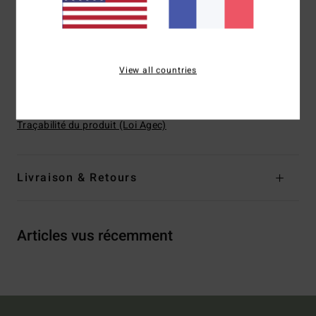
Système de Fermeture : Cordon de serrage
Poches : Poche arrière passepoilée
Logotage : Logo brodé et centré derrière la taille
View all countries
Composition
[Matière principale] 90% polyester recyclé,
10% élasthanne
Traçabilité du produit (Loi Agec)
Livraison & Retours
Articles vus récemment