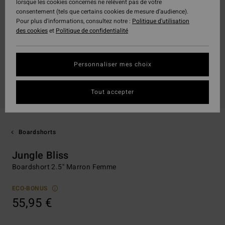
lorsque les cookies concernés ne relèvent pas de votre
consentement (tels que certains cookies de mesure d’audience).
Pour plus d'informations, consultez notre :
Politique d'utilisation
des cookies
et
Politique de confidentialité
Personnaliser mes choix
Tout accepter
Boardshorts
Jungle Bliss
Boardshort 2.5'' Marron Femme
ECO-BONUS
55,95 €