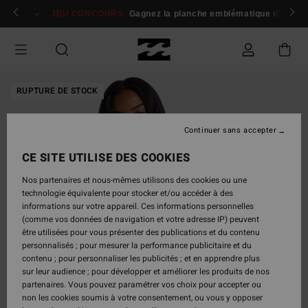
Passer
 membres
Se connecter / s'inscrire
JEU CONCOURS
Gagnez la planche emblématique d'Andy I
à
l'information
sur
le
produit
RUPTURE DE STOCK
Continuer sans accepter
CE SITE UTILISE DES COOKIES
Nos partenaires et nous-mêmes utilisons des cookies ou une
technologie équivalente pour stocker et/ou accéder à des
informations sur votre appareil. Ces informations personnelles
(comme vos données de navigation et votre adresse IP) peuvent
être utilisées pour vous présenter des publications et du contenu
personnalisés ; pour mesurer la performance publicitaire et du
contenu ; pour personnaliser les publicités ; et en apprendre plus
sur leur audience ; pour développer et améliorer les produits de nos
partenaires. Vous pouvez paramétrer vos choix pour accepter ou
non les cookies soumis à votre consentement, ou vous y opposer