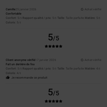
Camille
25 janvier 2026
Achat vérifié
Confortable
Confort
: 5
Rapport qualité / prix
: 5
Taille
: Taille parfaite
Matière
: 5
/5
/5
/5
Coloris
: 5
/5
5
/5
Client anonyme vérifié
17 janvier 2026
Achat vérifié
Fait un deriière de fou
Confort
: 5
Rapport qualité / prix
: 5
Taille
: Taille parfaite
Matière
: 4
/5
/5
/5
Coloris
: 4
/5
Je recommande ce produit
5
/5