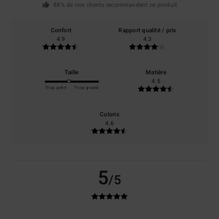
88% de nos clients recommandent ce produit
Confort
Rapport qualité / prix
4.9
4.3
Taille
Matière
4.5
Trop petit
Trop grand
Coloris
4.6
5
/5