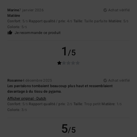
Marine
7 janvier 2026
Achat vérifié
Matière
Confort
: 5
Rapport qualité / prix
: 4
Taille
: Taille parfaite
Matière
: 5
/5
/5
/5
Coloris
: 5
/5
Je recommande ce produit
1
/5
Rosanne
4 décembre 2025
Achat vérifié
Les pantalons tombaient beaucoup plus haut et ressemblaient
davantage à du tissu de pyjama.
Afficher original - Dutch
Confort
: 5
Rapport qualité / prix
: 2
Taille
: Trop petit
Matière
: 1
/5
/5
/5
Coloris
: 3
/5
5
/5