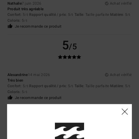
Nathalie
7 juin 2026
Achat vérifié
Produit très agréable
Confort
: 5
Rapport qualité / prix
: 5
Taille
: Taille parfaite
Matière
: 5
/5
/5
/5
Coloris
: 5
/5
Je recommande ce produit
5
/5
Alexandrine
14 mai 2026
Achat vérifié
Très bien
Confort
: 5
Rapport qualité / prix
: 5
Taille
: Taille parfaite
Matière
: 5
/5
/5
/5
Coloris
: 5
/5
Je recommande ce produit
5
/5