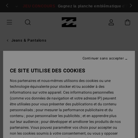
Passer
 membres
Se connecter / s'inscrire
JEU CONCOURS
Gagnez la planche emblématique d'Andy I
à
l'information
sur
le
produit
Jeans & Pantalons
Continuer sans accepter
CE SITE UTILISE DES COOKIES
Nos partenaires et nous-mêmes utilisons des cookies ou une
technologie équivalente pour stocker et/ou accéder à des
informations sur votre appareil. Ces informations personnelles
(comme vos données de navigation et votre adresse IP) peuvent
être utilisées pour vous présenter des publications et du contenu
personnalisés ; pour mesurer la performance publicitaire et du
contenu ; pour personnaliser les publicités ; et en apprendre plus
sur leur audience ; pour développer et améliorer les produits de nos
partenaires. Vous pouvez paramétrer vos choix pour accepter ou
non les cookies soumis à votre consentement, ou vous y opposer