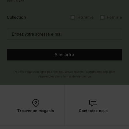
exclusives.
Collection
Homme
Femme
S'inscrire
(*) Offre valable en ligne pour les nouveaux inscrits - Conditions détaillées
disponibles dans l'email de bienvenue
Trouver un magasin
Contactez nous