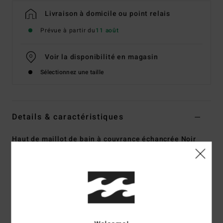
Livraison à domicile ou point relais
Prévue à partir du
11 août
Voir la disponibilité en magasin
Sélectionnez une taille
Details & caractéristiques
Haut de maillot de bain à couvrance échancrée Noir
Femme
Style
ABJX401103
Code couleur
bpb
Caractéristiques
Collection :
Collection La Isla