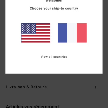
Welcome!
Matière :
Matière crêpée Sunkissed avec 96% de nylon
recyclé et 4% d'élasthanne
Choose your ship-to country
Coupe :
Coupe Hike
Taille :
taille basse
Couvrance :
Ultra échancrée
Coupe :
taille mi-haute
Échancrure :
Très échancrée
Système de fermeture :
Lien à nouer sur le côté
Composition
[Matière principale] 96% nylon recyclé, 4%
View all countries
élasthanne
Traçabilité du produit (Loi Agec)
Livraison & Retours
Articles vus récemment