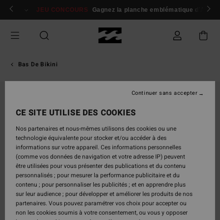
Passer
 membres
Se connecter / s'inscrire
JEU CONCOURS
Gagnez la planche emblématique d'Andy I
à
l'information
sur
le
produit
Bas De Bikini
Continuer sans accepter
CE SITE UTILISE DES COOKIES
Nos partenaires et nous-mêmes utilisons des cookies ou une
technologie équivalente pour stocker et/ou accéder à des
informations sur votre appareil. Ces informations personnelles
(comme vos données de navigation et votre adresse IP) peuvent
être utilisées pour vous présenter des publications et du contenu
personnalisés ; pour mesurer la performance publicitaire et du
contenu ; pour personnaliser les publicités ; et en apprendre plus
sur leur audience ; pour développer et améliorer les produits de nos
partenaires. Vous pouvez paramétrer vos choix pour accepter ou
non les cookies soumis à votre consentement, ou vous y opposer