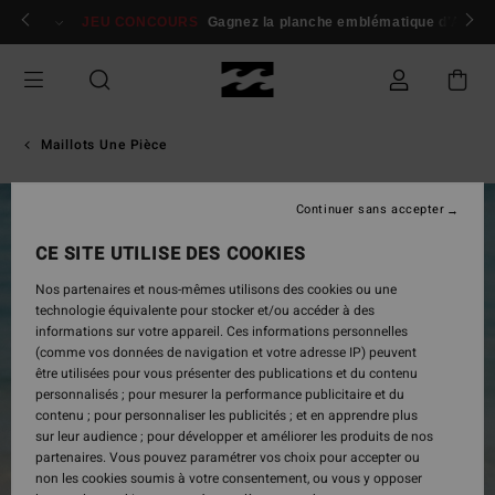
Passer
 membres
Se connecter / s'inscrire
JEU CONCOURS
Gagnez la planche emblématique d'Andy I
à
l'information
sur
le
produit
Maillots Une Pièce
Continuer sans accepter
CE SITE UTILISE DES COOKIES
Nos partenaires et nous-mêmes utilisons des cookies ou une
technologie équivalente pour stocker et/ou accéder à des
informations sur votre appareil. Ces informations personnelles
(comme vos données de navigation et votre adresse IP) peuvent
être utilisées pour vous présenter des publications et du contenu
personnalisés ; pour mesurer la performance publicitaire et du
contenu ; pour personnaliser les publicités ; et en apprendre plus
sur leur audience ; pour développer et améliorer les produits de nos
partenaires. Vous pouvez paramétrer vos choix pour accepter ou
non les cookies soumis à votre consentement, ou vous y opposer