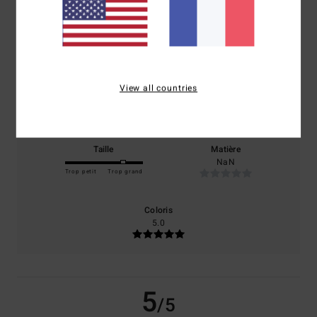
basé sur
1 avis vérifiés
depuis mars 2026
0% de nos clients recommandent ce produit
View all countries
Confort
Rapport qualité / prix
5.0
NaN
Taille
Matière
NaN
Trop petit
Trop grand
Coloris
5.0
5
/5