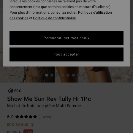
lorsque les cookies concernés ne relèvent pas de votre
consentement (tels que certains cookies de mesure d’audience).
Pour plus d'informations, consultez notre :
Politique d'utilisation
des cookies
et
Politique de confidentialité
Personnaliser mes choix
Tout accepter
ÉCO
Show Me Sun Rev Tully Hi 1Pc
Maillot de bain une pièce Multi Femme
5.0
(1 Avis)
ECO-BONUS
89,95 €
30%