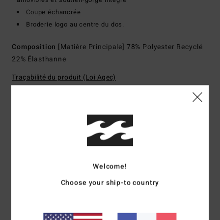
Coupe échancrée
Broderie logo au centre du dos.
Composition
[Matière Principale] 78% Polyester Recyclé
22% Élasthanne
Traçabilité du produit (Loi Agec)
Livraison & Retours
Avis clients
Welcome!
Choose your ship-to country
Note moyenne
5.0
/5