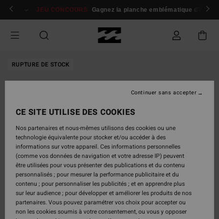
Passer
 membres
Se connecter / s'inscrire
JEU CONCOURS
Gagnez la planche emblématique d'Andy I
à
l'information
sur
le
produit
RUPTURE DE STOCK
Continuer sans accepter
CE SITE UTILISE DES COOKIES
Nos partenaires et nous-mêmes utilisons des cookies ou une
technologie équivalente pour stocker et/ou accéder à des
informations sur votre appareil. Ces informations personnelles
(comme vos données de navigation et votre adresse IP) peuvent
être utilisées pour vous présenter des publications et du contenu
personnalisés ; pour mesurer la performance publicitaire et du
contenu ; pour personnaliser les publicités ; et en apprendre plus
sur leur audience ; pour développer et améliorer les produits de nos
partenaires. Vous pouvez paramétrer vos choix pour accepter ou
non les cookies soumis à votre consentement, ou vous y opposer