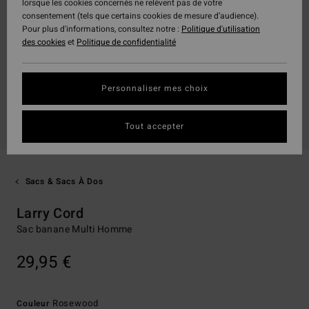
lorsque les cookies concernés ne relèvent pas de votre
consentement (tels que certains cookies de mesure d’audience).
Pour plus d'informations, consultez notre :
Politique d'utilisation
des cookies
et
Politique de confidentialité
Personnaliser mes choix
Tout accepter
Sacs & Sacs À Dos
Larry Cord
Sac banane Multi Homme
29,95 €
Rosewood
Couleur