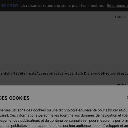
ONG CREW
Livraison et retours gratuits pour les membres
Se connecter
Aide & 
Page D'a
ardshorts
Vêtements
Accessoires
Surf
Adventure Division
Collections
Garç
Lar
Short
 DES COOKIES
49,
mêmes utilisons des cookies ou une technologie équivalente pour stocker et/ou
ppareil. Ces informations personnelles (comme vos données de navigation et vot
présenter des publications et du contenu personnalisés ; pour mesurer la perform
Coule
er les publicités ; et en apprendre plus sur leur audience ; pour développer et am