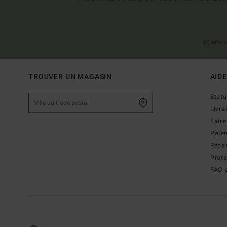
(*) Offre
TROUVER UN MAGASIN
AIDE
Stat
Livra
Faire
Paie
Répar
Prot
FAQ e