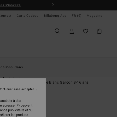
 / s'inscrire
Contact
Carte Cadeau
Billabong App
FR (€)
Magasins
ccueil
Homme
Garçons
Shorts
ons
Bons Plans
ry Cord
 de marche en velours côtelé Blanc Garçon 8-16 ans
Continuer sans accepter
95 €
 accéder à des
re adresse IP) peuvent
ance publicitaire et du
Sand Dune
ur
éliorer les produits