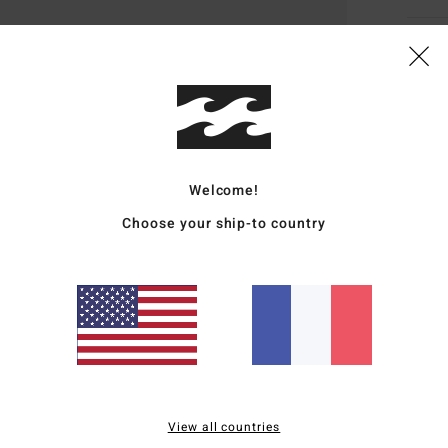
Deta
Short
Style
Carac
Welcome!
M
Choose your ship-to country
T
S
serr
P
P
L
uni
View all countries
Comp