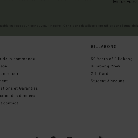
 valable en ligne pour les nouveaux inscrits - Conditions détaillées disponibles dans l'email de
BILLABONG
ut de la commande
50 Years of Billabong
ison
Billabong Crew
 un retour
Gift Card
ment
Student discount
ations et Garanties
ection des données
t contact