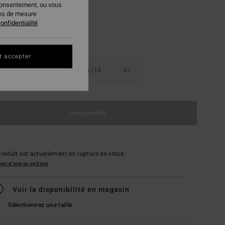
consentement, ou vous
ies de mesure
onfidentialité
t accepter
8
S/10
M/12
L/14
XL
Indisponible
roduit est actuellement en rupture de stock.
ver d'autres options
Voir la disponibilité en magasin
Sélectionnez une taille