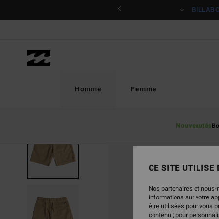
Passer
ciper
BILLAB
à
l'information
sur
le
produit
Homme
Femme
Nouveautés
Bo
RUPTURE DE STOCK
CE SITE UTILISE
Nos partenaires et nous-
informations sur votre a
être utilisées pour vous 
contenu ; pour personnalis