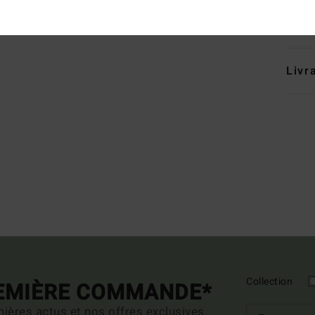
Traçab
Livr
Collection
REMIÈRE COMMANDE*
ières actus et nos offres exclusives.