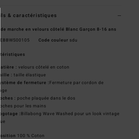
ils & caractéristiques
 de marche en velours côtelé Blanc Garçon 8-16 ans
EBBWS00105
Code couleur
sdu
téristiques
atière :
velours côtelé en coton
aille :
taille élastique
ystème de fermeture :
Fermeture par cordon de
age
oches :
poche plaquée dans le dos
oches pour les mains
ogotage :
Billabong Wave Washed pour un look vintage
que
osition
100 % Coton