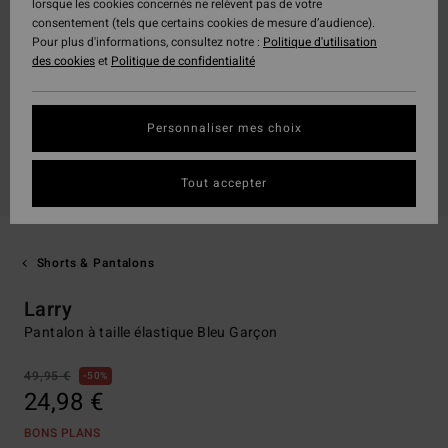
lorsque les cookies concernés ne relèvent pas de votre
consentement (tels que certains cookies de mesure d’audience).
Pour plus d'informations, consultez notre :
Politique d'utilisation
des cookies
et
Politique de confidentialité
Personnaliser mes choix
Tout accepter
Shorts & Pantalons
Larry
Pantalon à taille élastique Bleu Garçon
49,95 €
50%
24,98 €
BONS PLANS