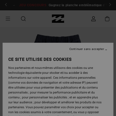
Passer
 membres
Se connecter / s'inscrire
JEU CONCOURS
Gagnez la planche emblématique d'Andy I
à
l'information
sur
le
produit
Continuer sans accepter
CE SITE UTILISE DES COOKIES
Nos partenaires et nous-mêmes utilisons des cookies ou une
technologie équivalente pour stocker et/ou accéder à des
informations sur votre appareil. Ces informations personnelles
(comme vos données de navigation et votre adresse IP) peuvent
être utilisées pour vous présenter des publications et du contenu
personnalisés ; pour mesurer la performance publicitaire et du
contenu ; pour personnaliser les publicités ; et en apprendre plus
sur leur audience ; pour développer et améliorer les produits de nos
partenaires. Vous pouvez paramétrer vos choix pour accepter ou
non les cookies soumis à votre consentement, ou vous y opposer