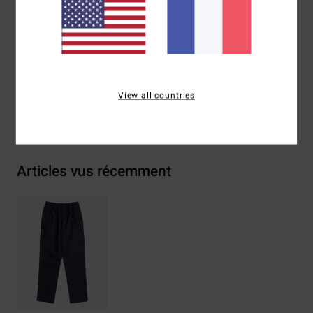
Autres caractéristiques :
passants pour ceinture
Composition
[Matière principale] 100% coton
Traçabilité du produit (Loi Agec)
View all countries
Livraison & Retours
Articles vus récemment