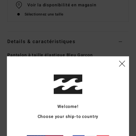
Voir la disponibilité en magasin
Sélectionnez une taille
Details & caractéristiques
Pantalon à taille élastique Bleu Garçon
Style
EBBNP03003
Code couleur
bsp0
Caractéristiques
Matière :
Sergé en coton semi-épais
Coupe :
coupe Relaxed fit
Welcome!
Taille :
taille élastique
Système de fermeture :
Cordon de serrage interne
Choose your ship-to country
poches :
poches à ouverture latérale
Poches arrière passepoilées