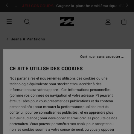
Passer
 membres
Se connecter / s'inscrire
JEU CONCOURS
Gagnez la planche emblématique d'Andy I
à
l'information
sur
le
produit
Jeans & Pantalons
Continuer sans accepter
RUPTURE DE STOCK
CE SITE UTILISE DES COOKIES
Nos partenaires et nous-mêmes utilisons des cookies ou une
technologie équivalente pour stocker et/ou accéder à des
informations sur votre appareil. Ces informations personnelles
(comme vos données de navigation et votre adresse IP) peuvent
être utilisées pour vous présenter des publications et du contenu
personnalisés ; pour mesurer la performance publicitaire et du
contenu ; pour personnaliser les publicités ; et en apprendre plus
sur leur audience ; pour développer et améliorer les produits de nos
partenaires. Vous pouvez paramétrer vos choix pour accepter ou
non les cookies soumis à votre consentement, ou vous y opposer