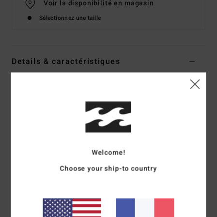
Voir la disponibilité en magasin
Sélectionnez une taille
Details & caractéristiques
Pantalon en velours côtelé à taille élastique Marron
homme
Style
ABYNP00185
Code couleur
dun
Caractéristiques
Welcome!
Matière :
Matière en velours côtelé mélangé de coton et
d'élasthanne d'épaisseur moyenne
Choose your ship-to country
Coupe :
coupe décontractée et droite sur la jambe
Taille :
taille élastique
Ouverture de jambe :
Ouverture de jambe de 46 cm
poches :
poches à ouverture latérale