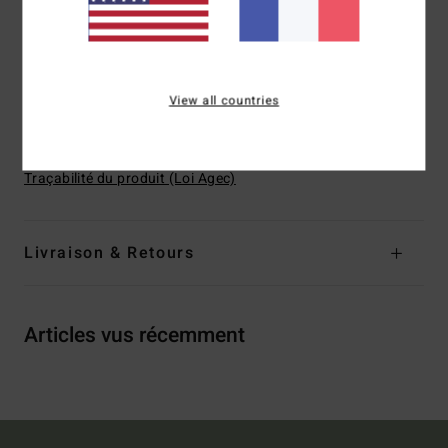
Poches arrière passepoilées
Système de Fermeture :
Fermeture extérieure par cordon
de serrage avec oeillets métalliques
View all countries
Composition
[Matière principale] 99% coton, 1%
élasthanne
Traçabilité du produit (Loi Agec)
Livraison & Retours
Articles vus récemment