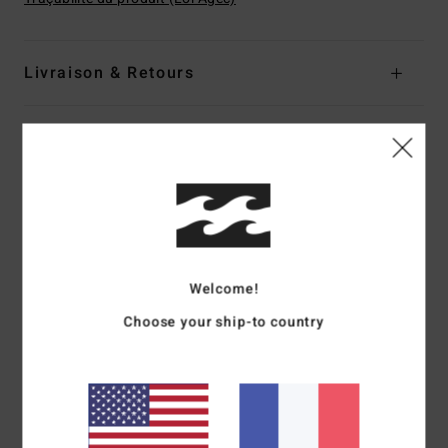
Livraison & Retours
Avis clients
Note moyenne
5.0
/5
Welcome!
Choose your ship-to country
basé sur
1 avis vérifiés
depuis avril 2026
100% de nos clients recommandent ce produit
Confort
Rapport qualité / prix
5.0
5.0