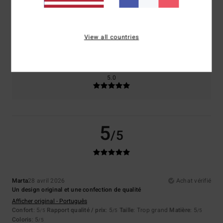
Taille
Matière
5.0
View all countries
Trop petit
Trop grand
Coloris
5.0
5
/5
Marta
28 avril 2026
Achat vérifié
Un design original et une confection de qualité
Afficher original - Português
Confort
: 5
Rapport qualité / prix
: 5
Taille
: Trop grand
Matière
: 5
/5
/5
/5
Coloris
: 5
/5