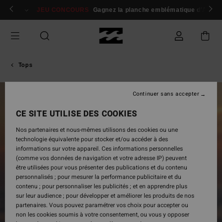
Passer
 membres
Se connecter / s'inscrire
JEU CONCOURS
Gagnez la planche emblématique d'Andy I
à
l'information
sur
le
produit
Tops
Continuer sans accepter
CE SITE UTILISE DES COOKIES
Nos partenaires et nous-mêmes utilisons des cookies ou une
technologie équivalente pour stocker et/ou accéder à des
informations sur votre appareil. Ces informations personnelles
(comme vos données de navigation et votre adresse IP) peuvent
être utilisées pour vous présenter des publications et du contenu
personnalisés ; pour mesurer la performance publicitaire et du
contenu ; pour personnaliser les publicités ; et en apprendre plus
sur leur audience ; pour développer et améliorer les produits de nos
partenaires. Vous pouvez paramétrer vos choix pour accepter ou
non les cookies soumis à votre consentement, ou vous y opposer