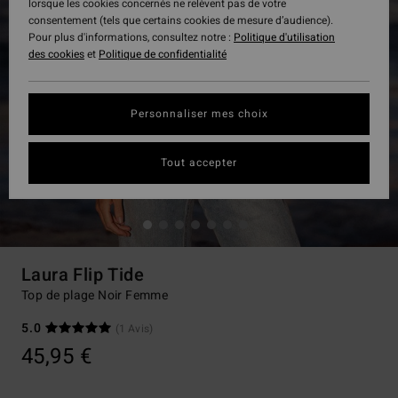
lorsque les cookies concernés ne relèvent pas de votre
consentement (tels que certains cookies de mesure d’audience).
Pour plus d'informations, consultez notre :
Politique d'utilisation
des cookies
et
Politique de confidentialité
Personnaliser mes choix
Tout accepter
Laura Flip Tide
Top de plage Noir Femme
5.0
(1 Avis)
45,95 €