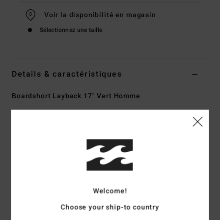
Voir la disponibilité en magasin
Sélectionnez une taille
Details & caractéristiques
Boardshort Layback 17" Vert Homme
Style
ABYJV00138
Code couleur
gbq0
Caractéristiques
Matière :
Mélange de matière Recycler 4-way stretch,
72% polyester recyclé, 20% coton et 8% élasthanne
Une matière haute performance fabriquée à partir de
Welcome!
bouteilles en P.E.T recyclées
L'alliance parfaite entre confort et performance
Choose your ship-to country
Revêtement : revêtement Micro Repel déperlant pour plus