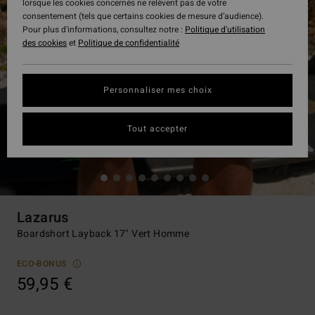
lorsque les cookies concernés ne relèvent pas de votre
consentement (tels que certains cookies de mesure d’audience).
Pour plus d'informations, consultez notre :
Politique d'utilisation
des cookies
et
Politique de confidentialité
Personnaliser mes choix
Tout accepter
Lazarus
Boardshort Layback 17" Vert Homme
ECO-BONUS
59,95 €