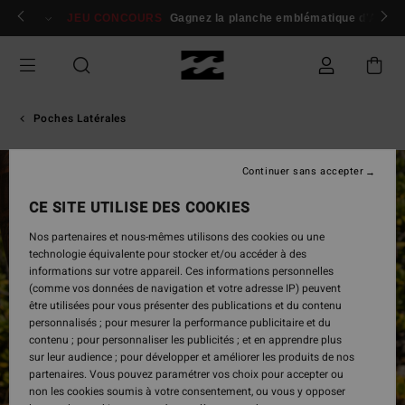
Passer
 membres
Se connecter / s'inscrire
JEU CONCOURS
Gagnez la planche emblématique d'Andy I
à
l'information
sur
le
produit
Poches Latérales
Continuer sans accepter
RUPTURE DE STOCK
CE SITE UTILISE DES COOKIES
Nos partenaires et nous-mêmes utilisons des cookies ou une
technologie équivalente pour stocker et/ou accéder à des
informations sur votre appareil. Ces informations personnelles
(comme vos données de navigation et votre adresse IP) peuvent
être utilisées pour vous présenter des publications et du contenu
personnalisés ; pour mesurer la performance publicitaire et du
contenu ; pour personnaliser les publicités ; et en apprendre plus
sur leur audience ; pour développer et améliorer les produits de nos
partenaires. Vous pouvez paramétrer vos choix pour accepter ou
non les cookies soumis à votre consentement, ou vous y opposer