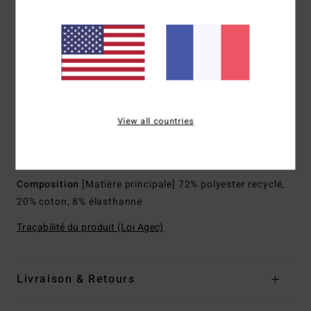
de légèreté et un séchage rapide
Coupe :
Lo Tide, une coupe Modern fit
Idéal pour s'allonger sur la plage ou pour une session à
l'eau
Taille :
taille lasso élastique
Fermeture :
cordon de serrage
Longueur :
17", coupe courte
View all countries
Poches :
poches sur le côté
Poche arrière appliquée
Composition
[Matière principale] 72% polyester recyclé,
20% coton, 8% élasthanne
Traçabilité du produit (Loi Agec)
Livraison & Retours