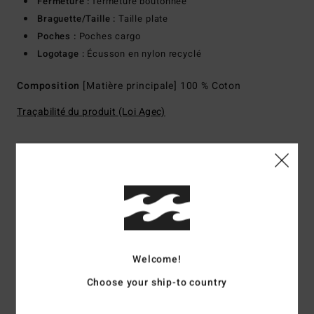
Fermeture :
fermeture boutonnée
Braguette/Taille :
Taille plate
Poches :
Poches cargo
Logotage :
Écusson en nylon recyclé
Composition
[Matière principale] 100 % Coton
Traçabilité du produit (Loi Agec)
Livraison & Retours
Avis clients
Welcome!
Note moyenne
Choose your ship-to country
5.0
/5