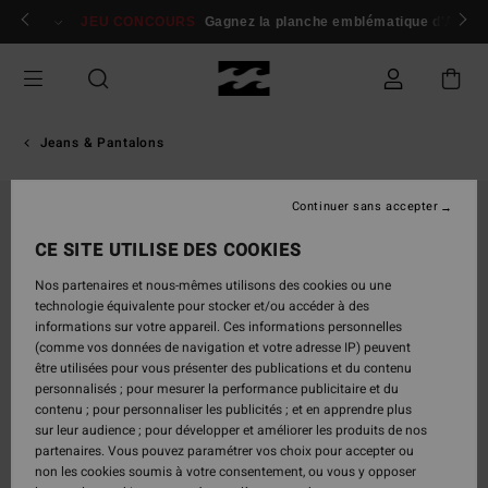
Passer
 membres
Se connecter / s'inscrire
JEU CONCOURS
Gagnez la planche emblématique d'Andy I
à
l'information
sur
le
produit
Jeans & Pantalons
Continuer sans accepter
CE SITE UTILISE DES COOKIES
Nos partenaires et nous-mêmes utilisons des cookies ou une
technologie équivalente pour stocker et/ou accéder à des
informations sur votre appareil. Ces informations personnelles
(comme vos données de navigation et votre adresse IP) peuvent
être utilisées pour vous présenter des publications et du contenu
personnalisés ; pour mesurer la performance publicitaire et du
contenu ; pour personnaliser les publicités ; et en apprendre plus
sur leur audience ; pour développer et améliorer les produits de nos
partenaires. Vous pouvez paramétrer vos choix pour accepter ou
non les cookies soumis à votre consentement, ou vous y opposer