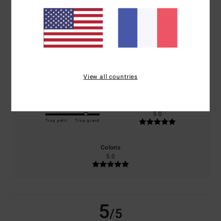
basé sur
1 avis vérifiés
depuis janvier 2026
100% de nos clients recommandent ce produit
Confort
Rapport qualité / prix
5.0
5.0
View all countries
Taille
Matière
5.0
Trop petit
Trop grand
Coloris
5.0
5
/5