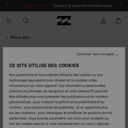
Passer
 membres
Se connecter / s'inscrire
JEU CONCOURS
Gagnez la planche emblématique d'Andy I
à
l'information
sur
le
produit
Robes Mini
Continuer sans accepter
CE SITE UTILISE DES COOKIES
Nos partenaires et nous-mêmes utilisons des cookies ou une
technologie équivalente pour stocker et/ou accéder à des
informations sur votre appareil. Ces informations personnelles
(comme vos données de navigation et votre adresse IP) peuvent
être utilisées pour vous présenter des publications et du contenu
personnalisés ; pour mesurer la performance publicitaire et du
contenu ; pour personnaliser les publicités ; et en apprendre plus
sur leur audience ; pour développer et améliorer les produits de nos
partenaires. Vous pouvez paramétrer vos choix pour accepter ou
non les cookies soumis à votre consentement, ou vous y opposer