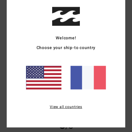
basé sur
3 avis vérifiés
depuis avril 2026
67% de nos clients recommandent ce produit
Confort
Rapport qualité / prix
Welcome!
4.7
4.3
Choose your ship-to country
Taille
Matière
4.7
Trop petit
Trop grand
Coloris
4.3
View all countries
5
/5