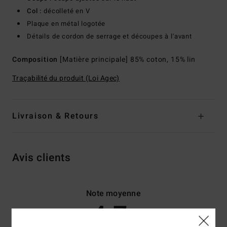
Col :
décolleté en V
Plaque en métal logotée
Détails de cordon de serrage et découpes à l'avant
Composition
[Matière principale] 85% coton, 15% lin
Traçabilité du produit (Loi Agec)
Livraison & Retours
Avis clients
Note moyenne
4.7
/5