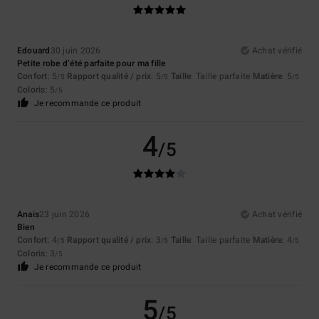
Edouard
30 juin 2026
Achat vérifié
Petite robe d’été parfaite pour ma fille
Confort
: 5
Rapport qualité / prix
: 5
Taille
: Taille parfaite
Matière
: 5
/5
/5
/5
Coloris
: 5
/5
Je recommande ce produit
4
/5
Anais
23 juin 2026
Achat vérifié
Bien
Confort
: 4
Rapport qualité / prix
: 3
Taille
: Taille parfaite
Matière
: 4
/5
/5
/5
Coloris
: 3
/5
Je recommande ce produit
5
/5