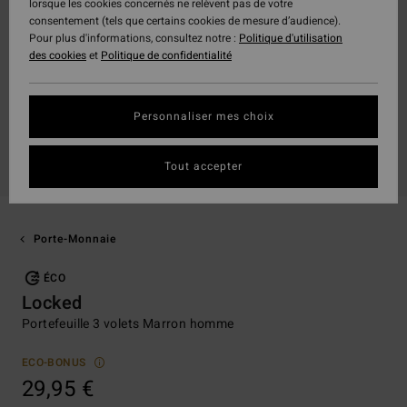
lorsque les cookies concernés ne relèvent pas de votre
consentement (tels que certains cookies de mesure d’audience).
Pour plus d'informations, consultez notre :
Politique d'utilisation
des cookies
et
Politique de confidentialité
Personnaliser mes choix
Tout accepter
Porte-Monnaie
ÉCO
Locked
Portefeuille 3 volets Marron homme
ECO-BONUS
29,95 €