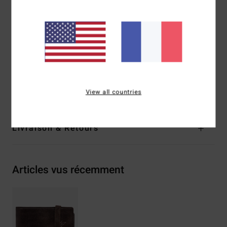
Dimensions :
10 [L] x 7 [H] cm
Fermeture :
fermeture avec bande élastique
Logo :
motif embossé à l'avant
Composition
[Matière principale] 65% polyuréthane, 35%
polyester
Traçabilité du produit (Loi Agec)
View all countries
Livraison & Retours
Articles vus récemment