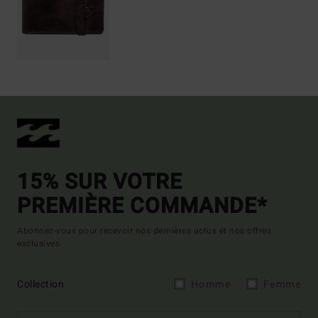
15% SUR VOTRE
PREMIÈRE COMMANDE*
Abonnez-vous pour recevoir nos dernières actus et nos offres
exclusives.
Collection
Homme
Femme