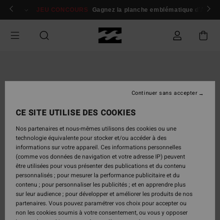
Passer
 membres
Se connecter / s'inscrire
JEU CONCOURS
Gagnez la planche emblématique d'Andy I
à
l'information
sur
le
produit
Continuer sans accepter
CE SITE UTILISE DES COOKIES
Nos partenaires et nous-mêmes utilisons des cookies ou une
technologie équivalente pour stocker et/ou accéder à des
informations sur votre appareil. Ces informations personnelles
(comme vos données de navigation et votre adresse IP) peuvent
être utilisées pour vous présenter des publications et du contenu
personnalisés ; pour mesurer la performance publicitaire et du
contenu ; pour personnaliser les publicités ; et en apprendre plus
sur leur audience ; pour développer et améliorer les produits de nos
partenaires. Vous pouvez paramétrer vos choix pour accepter ou
non les cookies soumis à votre consentement, ou vous y opposer