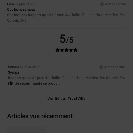
Lisa
26 juin 2026
Achat vérifié
Couleurs sympas
Confort
: 4
Rapport qualité / prix
: 3
Taille
: Taille parfaite
Matière
: 5
/5
/5
/5
Coloris
: 5
/5
5
/5
Syndie
17 mai 2026
Achat vérifié
Sympa
Rapport qualité / prix
: 4
Taille
: Taille parfaite
Matière
: 5
Coloris
: 5
/5
/5
/5
Je recommande ce produit
Vérifié par
TrustVille
Articles vus récemment