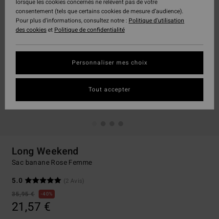
lorsque les cookies concernés ne relèvent pas de votre
consentement (tels que certains cookies de mesure d’audience).
Pour plus d'informations, consultez notre :
Politique d'utilisation
des cookies
et
Politique de confidentialité
Personnaliser mes choix
Tout accepter
Long Weekend
Sac banane Rose Femme
5.0
(2 Avis)
35,95 €
40%
21,57 €