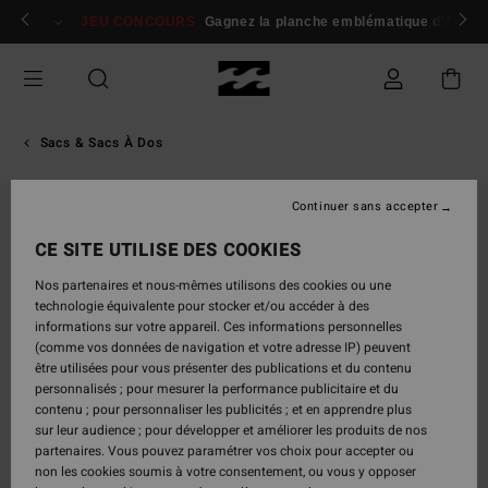
Passer
 membres
Se connecter / s'inscrire
JEU CONCOURS
Gagnez la planche emblématique d'Andy I
à
l'information
sur
le
produit
Sacs & Sacs À Dos
Continuer sans accepter
CE SITE UTILISE DES COOKIES
Nos partenaires et nous-mêmes utilisons des cookies ou une
technologie équivalente pour stocker et/ou accéder à des
informations sur votre appareil. Ces informations personnelles
(comme vos données de navigation et votre adresse IP) peuvent
être utilisées pour vous présenter des publications et du contenu
personnalisés ; pour mesurer la performance publicitaire et du
contenu ; pour personnaliser les publicités ; et en apprendre plus
sur leur audience ; pour développer et améliorer les produits de nos
partenaires. Vous pouvez paramétrer vos choix pour accepter ou
non les cookies soumis à votre consentement, ou vous y opposer