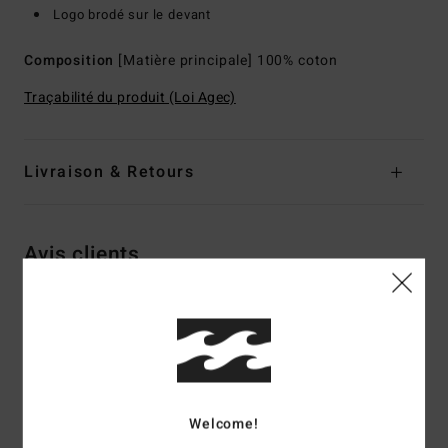
Logo brodé sur le devant
Composition
[Matière principale] 100% coton
Traçabilité du produit (Loi Agec)
Livraison & Retours
Avis clients
Note moyenne
5.0
/5
Welcome!
basé sur
2 avis vérifiés
depuis mai 2026