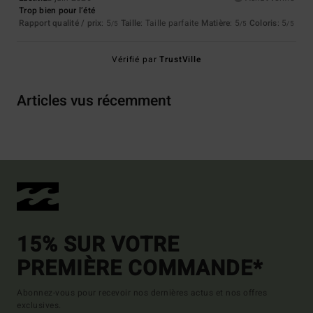
Trop bien pour l’été
Rapport qualité / prix
: 5
Taille
: Taille parfaite
Matière
: 5
Coloris
: 5
/5
/5
/5
Vérifié par
TrustVille
Articles vus récemment
15% SUR VOTRE
PREMIÈRE COMMANDE*
Abonnez-vous pour recevoir nos dernières actus et nos offres
exclusives.