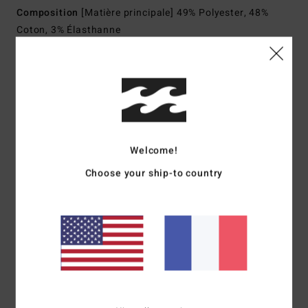
Composition
[Matière principale] 49% Polyester, 48%
Coton, 3% Élasthanne
Traçabilité du produit (Loi Agec)
Livraison & Retours
Welcome!
Avis clients
Choose your ship-to country
Note moyenne
5.0
/5
basé sur
1 avis vérifiés
depuis juin 2026
0% de nos clients recommandent ce produit