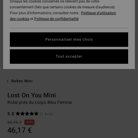
lorsque les cookies concernés ne relèvent pas de votre
consentement (tels que certains cookies de mesure d’audience).
Pour plus d'informations, consultez notre :
Politique d'utilisation
des cookies
et
Politique de confidentialité
Personnaliser mes choix
Tout accepter
Robes Mini
Lost On You Mini
Robe près du corps Bleu Femme
5.0
(1 Avis)
65,95 €
30%
46,17 €