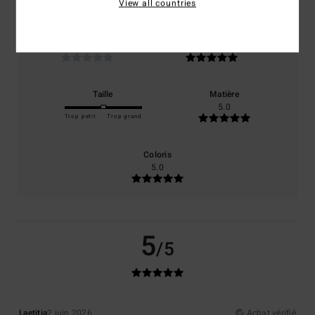
View all countries
Confort
Rapport qualité / prix
NaN
5.0
Taille
Matière
5.0
Trop petit
Trop grand
Coloris
5.0
5
/5
Laetitia
2 juin 2026
Achat vérifié