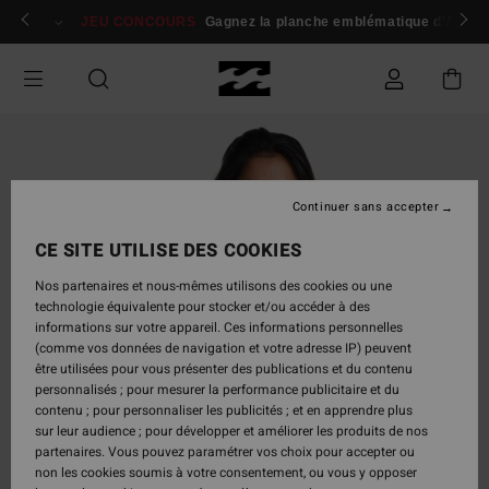
Passer
 membres
Se connecter / s'inscrire
JEU CONCOURS
Gagnez la planche emblématique d'Andy I
à
l'information
sur
le
produit
Continuer sans accepter
CE SITE UTILISE DES COOKIES
Nos partenaires et nous-mêmes utilisons des cookies ou une
technologie équivalente pour stocker et/ou accéder à des
informations sur votre appareil. Ces informations personnelles
(comme vos données de navigation et votre adresse IP) peuvent
être utilisées pour vous présenter des publications et du contenu
personnalisés ; pour mesurer la performance publicitaire et du
contenu ; pour personnaliser les publicités ; et en apprendre plus
sur leur audience ; pour développer et améliorer les produits de nos
partenaires. Vous pouvez paramétrer vos choix pour accepter ou
non les cookies soumis à votre consentement, ou vous y opposer