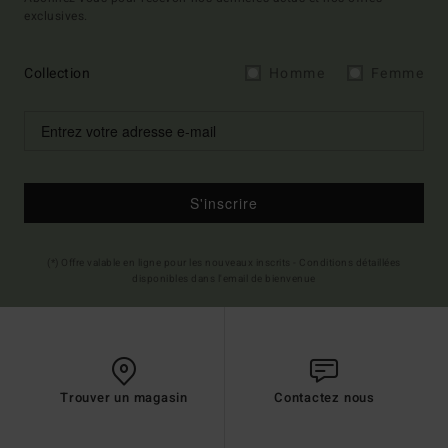
exclusives.
Collection
Homme
Femme
S'inscrire
(*) Offre valable en ligne pour les nouveaux inscrits - Conditions détaillées
disponibles dans l'email de bienvenue
Trouver un magasin
Contactez nous