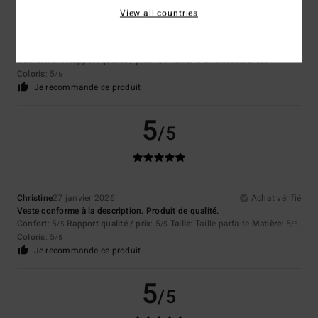
View all countries
Cristiana
5 mars 2026
Achat vérifié
qualité, couleurs, style
Afficher original - Castellano
Confort
: 5
Rapport qualité / prix
: 4
Taille
: Grand
Matière
: 5
/5
/5
/5
Coloris
: 5
/5
Je recommande ce produit
5
/5
Christine
27 janvier 2026
Achat vérifié
Veste conforme à la description. Produit de qualité.
Confort
: 5
Rapport qualité / prix
: 5
Taille
: Taille parfaite
Matière
: 5
/5
/5
/5
Coloris
: 5
/5
Je recommande ce produit
5
/5