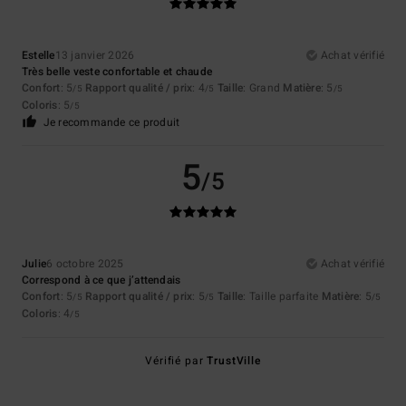
Estelle
13 janvier 2026
Achat vérifié
Très belle veste confortable et chaude
Confort
: 5
Rapport qualité / prix
: 4
Taille
: Grand
Matière
: 5
/5
/5
/5
Coloris
: 5
/5
Je recommande ce produit
5
/5
Julie
6 octobre 2025
Achat vérifié
Correspond à ce que j’attendais
Confort
: 5
Rapport qualité / prix
: 5
Taille
: Taille parfaite
Matière
: 5
/5
/5
/5
Coloris
: 4
/5
Vérifié par
TrustVille