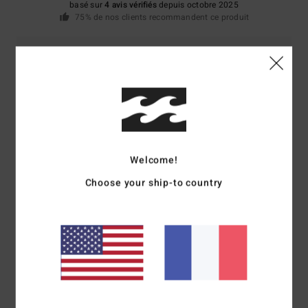
basé sur
4 avis vérifiés
depuis octobre 2025
75% de nos clients recommandent ce produit
Confort
Rapport qualité / prix
5.0
4.5
Taille
Matière
5.0
Trop petit
Trop grand
Welcome!
Coloris
Choose your ship-to country
4.8
5
/5