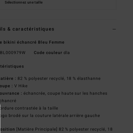
Sélectionnez une taille
ils & caractéristiques
e bikini échancré Bleu Femme
BL000979W
Code couleur
dla
téristiques
atière :
82 % polyester recyclé, 18 % élasthanne
oupe :
V Hike
ouvrance :
échancrée, coupe haute sur les hanches
chancré
ordure contrastée à la taille
ogo brodé sur la couture latérale arrière gauche
osition
[Matière Principale] 82 % polyester recyclé, 18