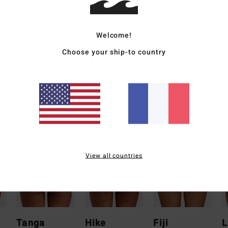
% éla
Traçab
Welcome!
Choose your ship-to country
Livr
Quelle forme
View all countries
Tanga
Hike
Fiji
L