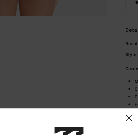
Deta
Bas d
Style
Carac
M
C
C
É
B
L
Comp