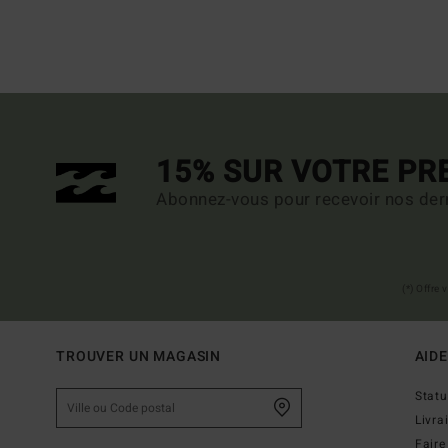
15% SUR VOTRE P
Abonnez-vous pour recevoir nos dern
(*) Offre
TROUVER UN MAGASIN
AIDE
Stat
Livra
Faire