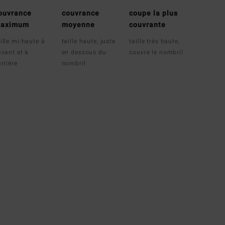
ouvrance
couvrance
coupe la plus
aximum
moyenne
couvrante
ille mi-haute à
taille haute, juste
taille très haute,
avant et à
en dessous du
couvre le nombril
arrière
nombril