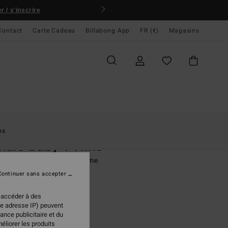
 / s'inscrire
Contact
Carte Cadeau
Billabong App
FR (€)
Magasins
ccueil
Femme
Swim
Bas De Bikini
ns
alo Baby V Hike
e bikini échancré Bleu Femme
Continuer sans accepter
95 €
 accéder à des
re adresse IP) peuvent
ance publicitaire et du
Deep Lagoon
ur
éliorer les produits