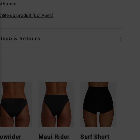
sthanne
ilité du produit (Loi Agec)
aison & Retours
owrider
Maui Rider
Surf Short