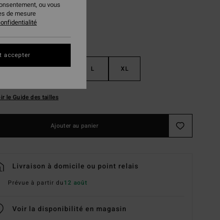
consentement, ou vous
ies de mesure
onfidentialité
t accepter
S
M
L
XL
ir le Guide des tailles
Ajouter au panier
Livraison à domicile ou point relais
Prévue à partir du
12 août
Voir la disponibilité en magasin