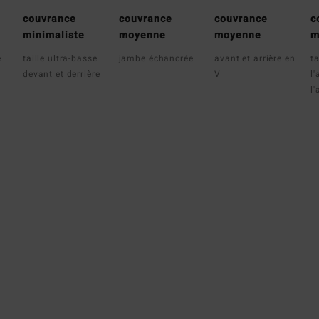
couvrance
couvrance
couvrance
c
minimaliste
moyenne
moyenne
m
e
taille ultra-basse
jambe échancrée
avant et arrière en
ta
devant et derrière
V
l'
l'