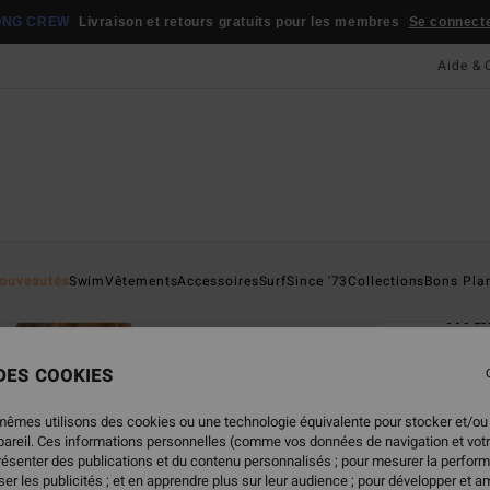
ONG CREW
Livraison et retours gratuits pour les membres
Se connecter
Aide & 
Page D'a
ouveautés
Swim
Vêtements
Accessoires
Surf
Since '73
Collections
Bons Pla
Mah
Bas d
 DES COOKIES
45,
mêmes utilisons des cookies ou une technologie équivalente pour stocker et/ou
ppareil. Ces informations personnelles (comme vos données de navigation et vot
présenter des publications et du contenu personnalisés ; pour mesurer la perform
Coule
er les publicités ; et en apprendre plus sur leur audience ; pour développer et am