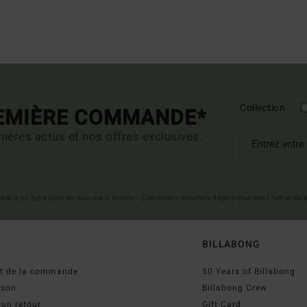
Collection
REMIÈRE COMMANDE*
ières actus et nos offres exclusives.
 valable en ligne pour les nouveaux inscrits - Conditions détaillées disponibles dans l'email de
BILLABONG
ut de la commande
50 Years of Billabong
ison
Billabong Crew
 un retour
Gift Card