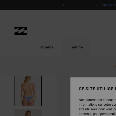
Passer
ciper
BILLAB
à
l'information
sur
le
produit
Homme
Femme
N
NOUVEAUTÉ
CE SITE UTILISE
Nos partenaires et nous-
informations sur votre a
être utilisées pour vous 
contenu ; pour personnalis