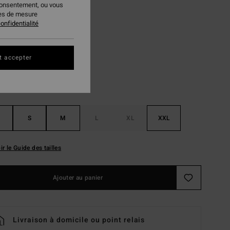
consentement, ou vous
PLANS
ies de mesure
onfidentialité
Vintage Blue
ur
t accepter
S
M
L
XL
XXL
ir le Guide des tailles
Ajouter au panier
Livraison à domicile ou point relais