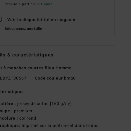
Prévue à partir du
11 août
Voir la disponibilité en magasin
Sélectionnez une taille
ils & caractéristiques
rt à manches courtes Bleu Homme
EBYZT00567
Code couleur
bmq0
téristiques
atière :
jersey de coton [160 g/m²]
oupe :
premium
ncolure :
col rond
raphique:
Imprimé sur la poitrine et dans le dos