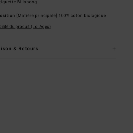
tiquette Billabong
osition
[Matière principale] 100% coton biologique
ilité du produit (Loi Agec)
aison & Retours