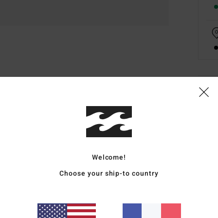
Deta
T-Shi
Style
Carac
Welcome!
M
Choose your ship-to country
C
E
G