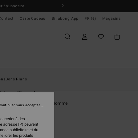
 / s'inscrire
Contact
Carte Cadeau
Billabong App
FR (€)
Magasins
ccueil
Homme
Vêtements
T-Shirts
ons
Bons Plans
O
king Tracks
rt à manches courtes Bleu Homme
Continuer sans accepter
ONUS
 accéder à des
re adresse IP) peuvent
 €
40%
ance publicitaire et du
57 €
éliorer les produits