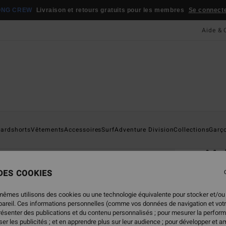
ONG CREW
Livraison et retours gratuits pour les membres
Se connecter
Aide & 
Page D'a
ardshorts
Vêtements
Accessoires
Surf
Adventure Division
Collections
Garç
ÉC
Ma
T-Shi
 DES COOKIES
ECO-B
mêmes utilisons des cookies ou une technologie équivalente pour stocker et/ou
ppareil. Ces informations personnelles (comme vos données de navigation et vot
35,95
présenter des publications et du contenu personnalisés ; pour mesurer la perform
21,
er les publicités ; et en apprendre plus sur leur audience ; pour développer et am