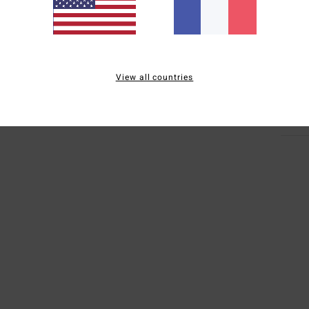
É
Comp
Traçab
View all countries
Livr