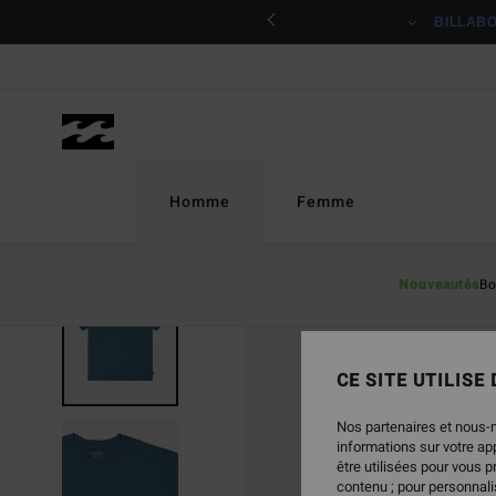
Passer
ciper
BILLAB
à
l'information
sur
le
produit
Homme
Femme
Nouveautés
Bo
CE SITE UTILISE
Nos partenaires et nous-
informations sur votre a
être utilisées pour vous 
contenu ; pour personnalis