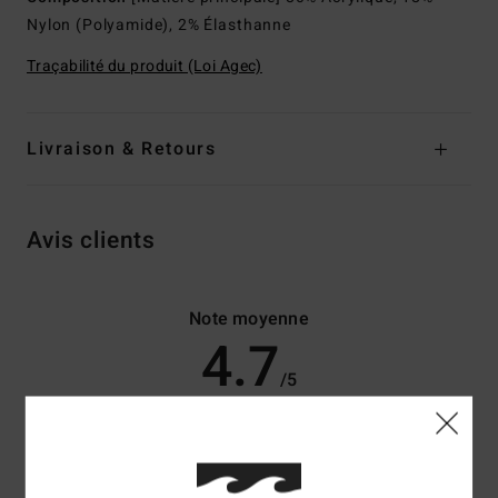
Nylon (Polyamide), 2% Élasthanne
Traçabilité du produit (Loi Agec)
Livraison & Retours
Avis clients
Note moyenne
4.7
/5
basé sur
3 avis vérifiés
depuis janvier 2026
67% de nos clients recommandent ce produit