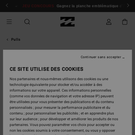
Passer
 membres
Se connecter / s'inscrire
JEU CONCOURS
Gagnez la planche emblématique d'Andy I
à
l'information
sur
le
produit
Pulls
Continuer sans accepter
CE SITE UTILISE DES COOKIES
Nos partenaires et nous-mêmes utilisons des cookies ou une
technologie équivalente pour stocker et/ou accéder à des
informations sur votre appareil. Ces informations personnelles
(comme vos données de navigation et votre adresse IP) peuvent
être utilisées pour vous présenter des publications et du contenu
personnalisés ; pour mesurer la performance publicitaire et du
contenu ; pour personnaliser les publicités ; et en apprendre plus
sur leur audience ; pour développer et améliorer les produits de nos
partenaires. Vous pouvez paramétrer vos choix pour accepter ou
non les cookies soumis à votre consentement, ou vous y opposer