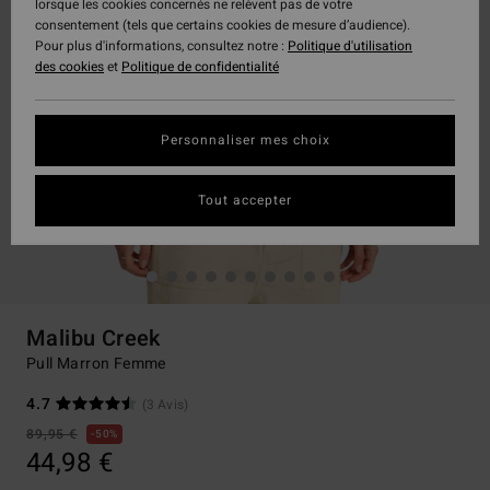
lorsque les cookies concernés ne relèvent pas de votre
consentement (tels que certains cookies de mesure d’audience).
Pour plus d'informations, consultez notre :
Politique d'utilisation
des cookies
et
Politique de confidentialité
Personnaliser mes choix
Tout accepter
Malibu Creek
Pull Marron Femme
4.7
(3 Avis)
89,95 €
50%
44,98 €