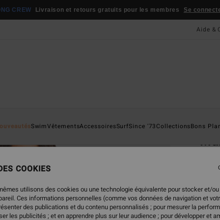
ONG CREW
Livraison et retours gratuits pour les membres
Se connecter
Aide & 
Page D'a
ouveautés
Swim
Vêtements
Accessoires
Surf
Since '73
Collections
Bons Pla
Ma
Haut 
 DES COOKIES
69,
mêmes utilisons des cookies ou une technologie équivalente pour stocker et/ou
ppareil. Ces informations personnelles (comme vos données de navigation et vot
présenter des publications et du contenu personnalisés ; pour mesurer la perform
Coule
er les publicités ; et en apprendre plus sur leur audience ; pour développer et am