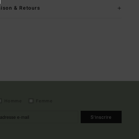
aison & Retours
Homme
Femme
S'inscrire