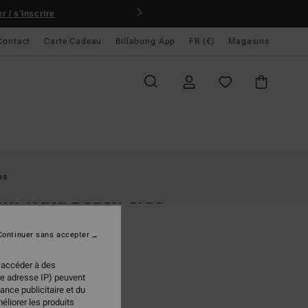
 / s'inscrire
Contact
Carte Cadeau
Billabong App
FR (€)
Magasins
ccueil
Femme
Vêtements
Chemises
ns
mi Wata Beach Side
classique Multi Femme
Continuer sans accepter
95 €
 accéder à des
re adresse IP) peuvent
ance publicitaire et du
Multi
ur
éliorer les produits