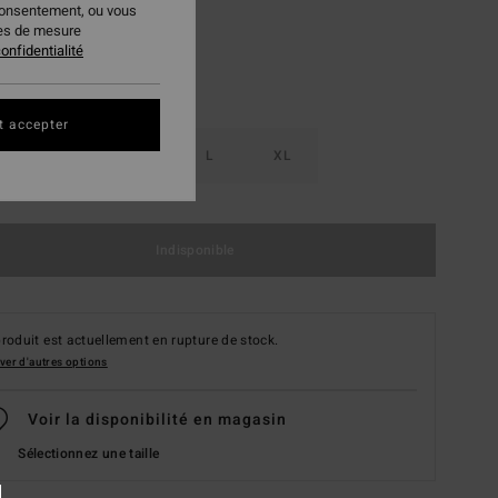
consentement, ou vous
ies de mesure
onfidentialité
t accepter
S
M
L
XL
Indisponible
roduit est actuellement en rupture de stock.
ver d'autres options
Voir la disponibilité en magasin
Sélectionnez une taille