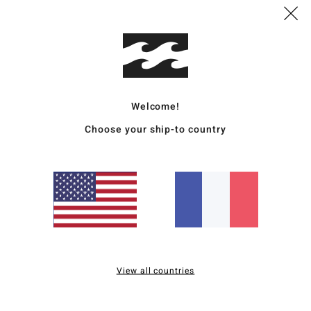
Deta
Haut 
Style
Welcome!
Carac
Choose your ship-to country
C
V
C
M
P
Comp
View all countries
Traçab