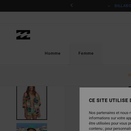
Passer
ciper
BILLAB
à
l'information
sur
le
produit
Homme
Femme
N
RUPTURE DE STOCK
CE SITE UTILISE
Nos partenaires et nous-
informations sur votre a
être utilisées pour vous 
contenu ; pour personnalis