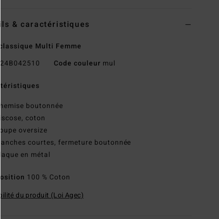
ils & caractéristiques
classique Multi Femme
24B042510
Code couleur
mul
téristiques
hemise boutonnée
iscose, coton
oupe oversize
anches courtes, fermeture boutonnée
laque en métal
osition
100 % Coton
ilité du produit (Loi Agec)