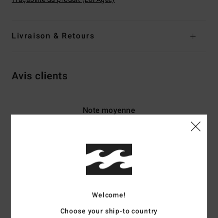
Livraison & Retours
Avis clients
Note moyenne
5.0
/5
basé sur
3 avis vérifiés
depuis octobre 2025
100% de nos clients recommandent ce produit
Welcome!
Confort
Rapport qualité / prix
Choose your ship-to country
5.0
5.0