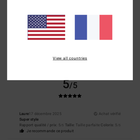
Taille
Matière
5.0
Trop petit
Trop grand
Coloris
5.0
View all countries
5
/5
Laure
17 décembre 2025
Achat vérifié
Super style
Rapport qualité / prix
: 5
Taille
: Taille parfaite
Coloris
: 5
/5
/5
Je recommande ce produit