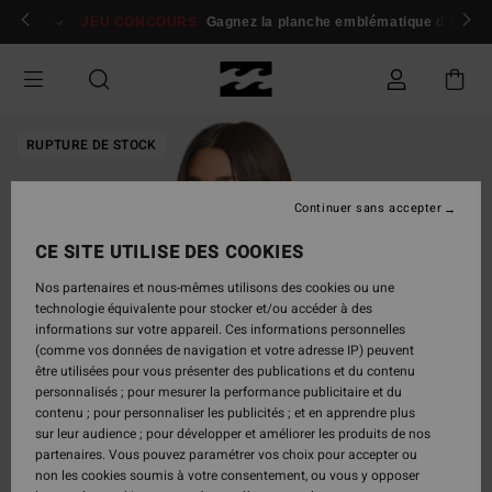
Passer
 membres
Se connecter / s'inscrire
JEU CONCOURS
Gagnez la planche emblématique d'Andy I
à
l'information
sur
le
produit
RUPTURE DE STOCK
Continuer sans accepter
CE SITE UTILISE DES COOKIES
Nos partenaires et nous-mêmes utilisons des cookies ou une
technologie équivalente pour stocker et/ou accéder à des
informations sur votre appareil. Ces informations personnelles
(comme vos données de navigation et votre adresse IP) peuvent
être utilisées pour vous présenter des publications et du contenu
personnalisés ; pour mesurer la performance publicitaire et du
contenu ; pour personnaliser les publicités ; et en apprendre plus
sur leur audience ; pour développer et améliorer les produits de nos
partenaires. Vous pouvez paramétrer vos choix pour accepter ou
non les cookies soumis à votre consentement, ou vous y opposer