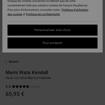
lorsque les cookies concernés ne relèvent pas de votre
consentement (tels que certains cookies de mesure d’audience).
Pour plus d'informations, consultez notre :
Politique d'utilisation
des cookies
et
Politique de confidentialité
Personnaliser mes choix
Tout accepter
Sweats
Mami Wata Kendall
Haut col rond Marron Femme
5.0
(3 Avis)
65,95 €