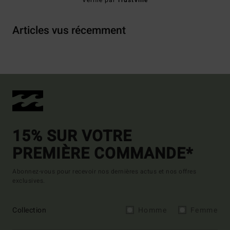
Vérifié par
TrustVille
Articles vus récemment
15% SUR VOTRE
PREMIÈRE COMMANDE*
Abonnez-vous pour recevoir nos dernières actus et nos offres
exclusives.
Collection
Homme
Femme