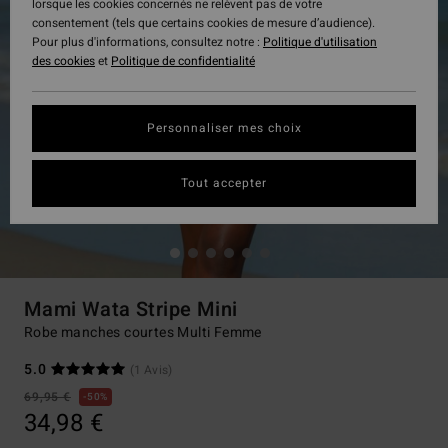
lorsque les cookies concernés ne relèvent pas de votre
consentement (tels que certains cookies de mesure d’audience).
Pour plus d'informations, consultez notre :
Politique d'utilisation
des cookies
et
Politique de confidentialité
Personnaliser mes choix
Tout accepter
Mami Wata Stripe Mini
Robe manches courtes Multi Femme
5.0
(1 Avis)
69,95 €
50%
34,98 €