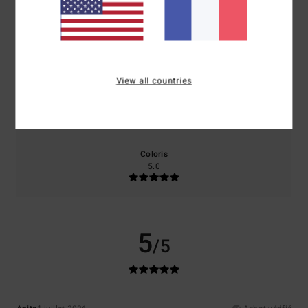
100% de nos clients recommandent ce produit
Confort
Rapport qualité / prix
5.0
5.0
View all countries
Taille
Matière
3.0
Trop petit
Trop grand
Coloris
5.0
5
/5