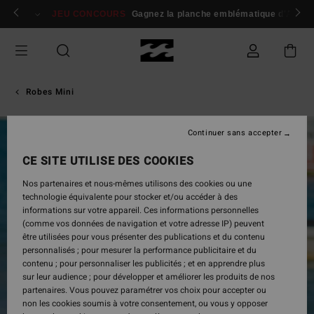
Passer
 membres
Se connecter / s'inscrire
JEU CONCOURS
Gagnez la planche emblématique d'Andy I
à
l'information
sur
le
produit
Robes Mini
Continuer sans accepter
CE SITE UTILISE DES COOKIES
Nos partenaires et nous-mêmes utilisons des cookies ou une
technologie équivalente pour stocker et/ou accéder à des
informations sur votre appareil. Ces informations personnelles
(comme vos données de navigation et votre adresse IP) peuvent
être utilisées pour vous présenter des publications et du contenu
personnalisés ; pour mesurer la performance publicitaire et du
contenu ; pour personnaliser les publicités ; et en apprendre plus
sur leur audience ; pour développer et améliorer les produits de nos
partenaires. Vous pouvez paramétrer vos choix pour accepter ou
non les cookies soumis à votre consentement, ou vous y opposer