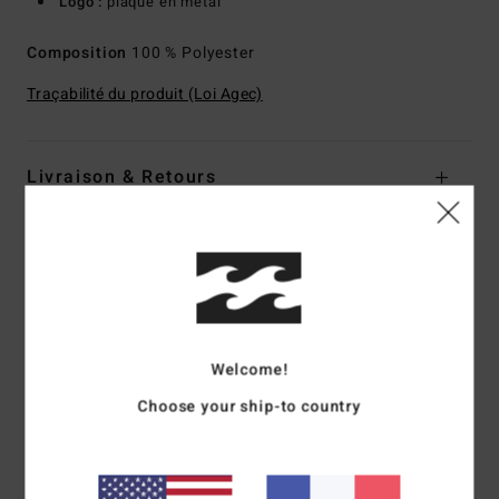
Logo :
plaque en métal
Composition
100 % Polyester
Traçabilité du produit (Loi Agec)
Livraison & Retours
Avis clients
Note moyenne
5.0
Welcome!
Choose your ship-to country
/5
basé sur
1 avis vérifiés
depuis juillet 2026