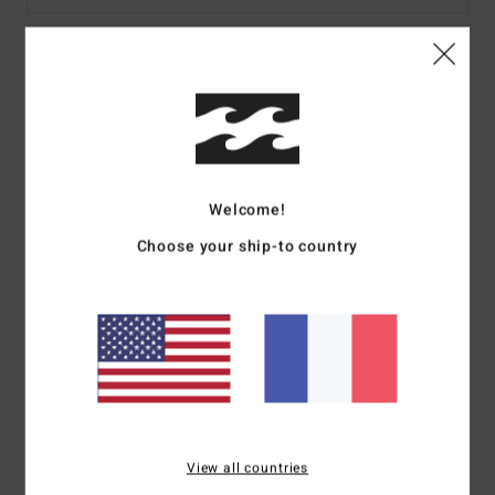
Details & caractéristiques
Haut col rond Vert homme
Style
24A462501
Code couleur
frs
Welcome!
Caractéristiques
Choose your ship-to country
Collection : collaboration Mami Wata
Sweat col rond
Imprimé sur le devant et à l'arrière
Composition
60% Coton, 40% Polyester
Traçabilité du produit (Loi Agec)
View all countries