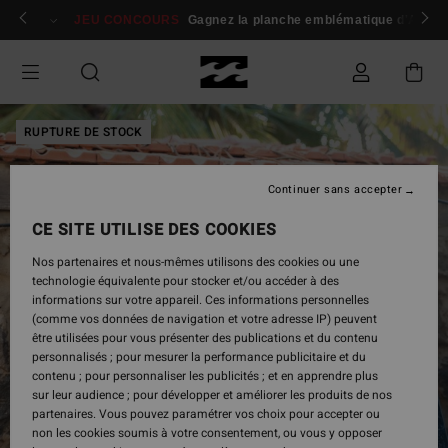
Passer
 membres
Se connecter / s'inscrire
JEU CONCOURS
Gagnez la planche emblématique d'Andy I
à
l'information
sur
le
produit
RUPTURE DE STOCK
Continuer sans accepter
CE SITE UTILISE DES COOKIES
Nos partenaires et nous-mêmes utilisons des cookies ou une
technologie équivalente pour stocker et/ou accéder à des
informations sur votre appareil. Ces informations personnelles
(comme vos données de navigation et votre adresse IP) peuvent
être utilisées pour vous présenter des publications et du contenu
personnalisés ; pour mesurer la performance publicitaire et du
contenu ; pour personnaliser les publicités ; et en apprendre plus
sur leur audience ; pour développer et améliorer les produits de nos
partenaires. Vous pouvez paramétrer vos choix pour accepter ou
non les cookies soumis à votre consentement, ou vous y opposer