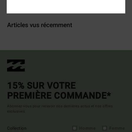
Livraison & Retours
Articles vus récemment
15% SUR VOTRE
PREMIÈRE COMMANDE*
Abonnez-vous pour recevoir nos dernières actus et nos offres
exclusives.
Collection
Homme
Femme