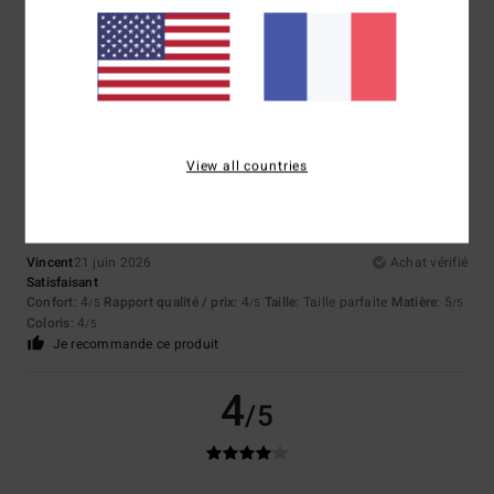
Bruno
22 juin 2026
Achat vérifié
top
Afficher original - Deutsch
Confort
: 5
Taille
: Taille parfaite
Matière
: 5
Coloris
: 5
/5
/5
/5
5
/5
View all countries
Vincent
21 juin 2026
Achat vérifié
Satisfaisant
Confort
: 4
Rapport qualité / prix
: 4
Taille
: Taille parfaite
Matière
: 5
/5
/5
/5
Coloris
: 4
/5
Je recommande ce produit
4
/5