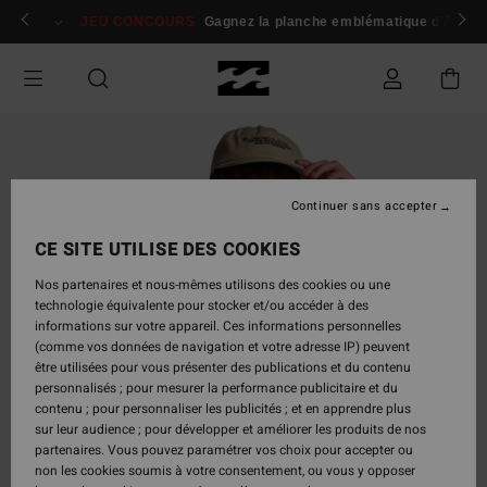
Passer
 membres
Se connecter / s'inscrire
JEU CONCOURS
Gagnez la planche emblématique d'Andy I
à
l'information
sur
le
produit
Continuer sans accepter
CE SITE UTILISE DES COOKIES
Nos partenaires et nous-mêmes utilisons des cookies ou une
technologie équivalente pour stocker et/ou accéder à des
informations sur votre appareil. Ces informations personnelles
(comme vos données de navigation et votre adresse IP) peuvent
être utilisées pour vous présenter des publications et du contenu
personnalisés ; pour mesurer la performance publicitaire et du
contenu ; pour personnaliser les publicités ; et en apprendre plus
sur leur audience ; pour développer et améliorer les produits de nos
partenaires. Vous pouvez paramétrer vos choix pour accepter ou
non les cookies soumis à votre consentement, ou vous y opposer