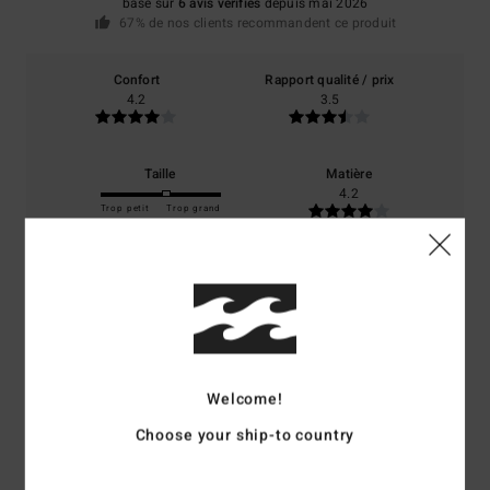
basé sur
6 avis vérifiés
depuis mai 2026
67% de nos clients recommandent ce produit
Confort
Rapport qualité / prix
4.2
3.5
Taille
Matière
4.2
Trop petit
Trop grand
Coloris
4.2
5
Welcome!
/5
Choose your ship-to country