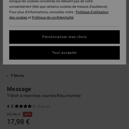
lorsque les cookies concernés ne relèvent pas de votre
consentement (tels que certains cookies de mesure d’audience).
Pour plus d'informations, consultez notre :
Politique d'utilisation
des cookies
et
Politique de confidentialité
Personnaliser mes choix
Tout accepter
T-Shirts
Message
T-Shirt à manches courtes Bleu Homme
4.3
(6 Avis)
35,95 €
50%
17,98 €