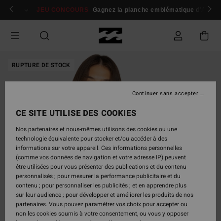
Passer
 membres
Se connecter / s'inscrire
JEU CONCOURS
Gagnez la planche emblématique d'Andy I
à
l'information
sur
le
produit
RUPTURE DE STOCK
Continuer sans accepter
CE SITE UTILISE DES COOKIES
Nos partenaires et nous-mêmes utilisons des cookies ou une
technologie équivalente pour stocker et/ou accéder à des
informations sur votre appareil. Ces informations personnelles
(comme vos données de navigation et votre adresse IP) peuvent
être utilisées pour vous présenter des publications et du contenu
personnalisés ; pour mesurer la performance publicitaire et du
contenu ; pour personnaliser les publicités ; et en apprendre plus
sur leur audience ; pour développer et améliorer les produits de nos
partenaires. Vous pouvez paramétrer vos choix pour accepter ou
non les cookies soumis à votre consentement, ou vous y opposer