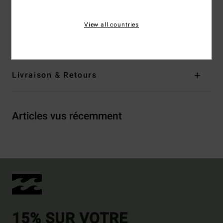
Composition
[Matière principale] 48% coton, 52%
polyester
View all countries
Traçabilité du produit (Loi Agec)
Livraison & Retours
Articles vus récemment
15% SUR VOTRE