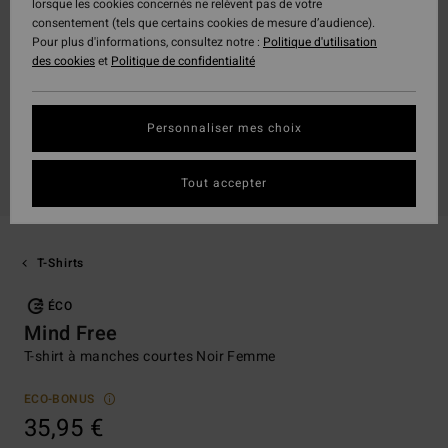
lorsque les cookies concernés ne relèvent pas de votre
consentement (tels que certains cookies de mesure d’audience).
Pour plus d'informations, consultez notre :
Politique d'utilisation
des cookies
et
Politique de confidentialité
Personnaliser mes choix
Tout accepter
T-Shirts
ÉCO
Mind Free
T-shirt à manches courtes Noir Femme
ECO-BONUS
35,95 €