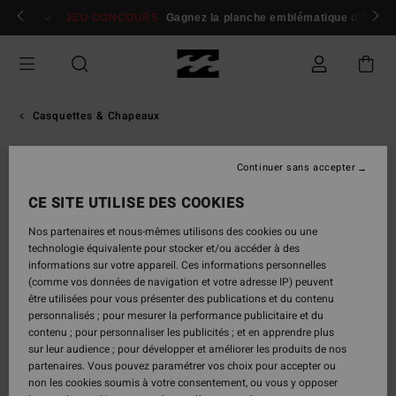
Passer
 membres
Se connecter / s'inscrire
JEU CONCOURS
Gagnez la planche emblématique d'Andy I
à
l'information
sur
le
produit
Casquettes & Chapeaux
Continuer sans accepter
RUPTURE DE STOCK
CE SITE UTILISE DES COOKIES
Nos partenaires et nous-mêmes utilisons des cookies ou une
technologie équivalente pour stocker et/ou accéder à des
informations sur votre appareil. Ces informations personnelles
(comme vos données de navigation et votre adresse IP) peuvent
être utilisées pour vous présenter des publications et du contenu
personnalisés ; pour mesurer la performance publicitaire et du
contenu ; pour personnaliser les publicités ; et en apprendre plus
sur leur audience ; pour développer et améliorer les produits de nos
partenaires. Vous pouvez paramétrer vos choix pour accepter ou
non les cookies soumis à votre consentement, ou vous y opposer