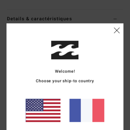
Details & caractéristiques
Casquette snapback Noir Homme
Style
ABYHA00499
Code couleur
waa
Caractéristiques
Collection :
Mogul
Welcome!
matière :
mélange de coton et polyester
Choose your ship-to country
Construction :
Casquette à 5 pans non structurée
Visière :
Visière plate
Système de fermeture :
Snapback
Logotage :
Étiquette tissée au centre de la couronne
avant
Composition
[Matière principale] 90% coton, 10%