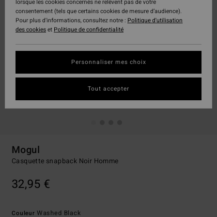
lorsque les cookies concernés ne relèvent pas de votre
consentement (tels que certains cookies de mesure d’audience).
Pour plus d'informations, consultez notre :
Politique d'utilisation
des cookies
et
Politique de confidentialité
Personnaliser mes choix
Tout accepter
Mogul
Casquette snapback Noir Homme
32,95 €
Washed Black
Couleur