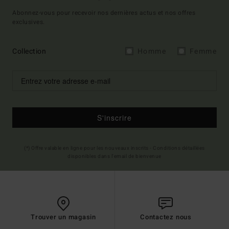
Abonnez-vous pour recevoir nos dernières actus et nos offres
exclusives.
Collection
Homme
Femme
S'inscrire
(*) Offre valable en ligne pour les nouveaux inscrits - Conditions détaillées
disponibles dans l'email de bienvenue
Trouver un magasin
Contactez nous