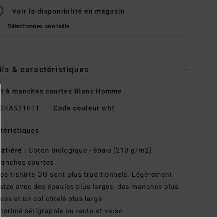
Voir la disponibilité en magasin
Sélectionnez une taille
ils & caractéristiques
rt à manches courtes Blanc Homme
24A521611
Code couleur
wht
téristiques
atière :
Coton biologique - épais [210 g/m2]
anches courtes
os t-shirts OG sont plus traditionnels. Légèrement
size avec des épaules plus larges, des manches plus
ues et un col côtelé plus large
mprimé sérigraphie au recto et verso