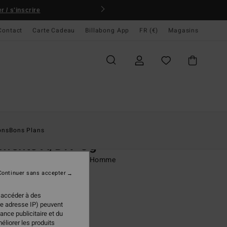
 / s'inscrire
Contact
Carte Cadeau
Billabong App
FR (€)
Magasins
ccueil
Homme
Vêtements
T-Shirts
ons
Bons Plans
ments A/DIV Og
rt à manches courtes Blanc Homme
Continuer sans accepter
 €
50%
98 €
 accéder à des
re adresse IP) peuvent
PLANS
ance publicitaire et du
éliorer les produits