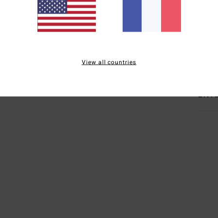
É
étiq
Comp
Traçab
View all countries
Livr