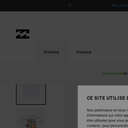
Passer
ciper
BILLAB
à
l'information
sur
le
produit
Homme
Femme
Nouveautés
Bo
CE SITE UTILISE
Nos partenaires et nous-
informations sur votre a
être utilisées pour vous 
contenu ; pour personnalis