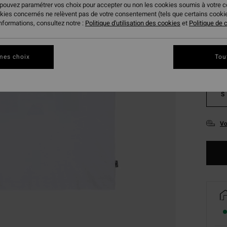
 pouvez paramétrer vos choix pour accepter ou non les cookies soumis à votre 
Coule
okies concernés ne relèvent pas de votre consentement (tels que certains cook
informations, consultez notre :
Politique d'utilisation des cookies
et
Politique de c
mes choix
Tou
S
Vo