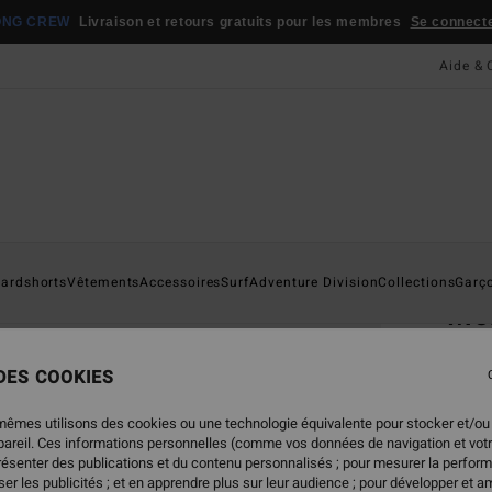
ONG CREW
Livraison et retours gratuits pour les membres
Se connecter
Aide & 
Page D'a
ardshorts
Vêtements
Accessoires
Surf
Adventure Division
Collections
Garç
Mo
T-Shi
 DES COOKIES
35,95
17,
mêmes utilisons des cookies ou une technologie équivalente pour stocker et/ou
ppareil. Ces informations personnelles (comme vos données de navigation et vot
BONS 
présenter des publications et du contenu personnalisés ; pour mesurer la perform
er les publicités ; et en apprendre plus sur leur audience ; pour développer et am