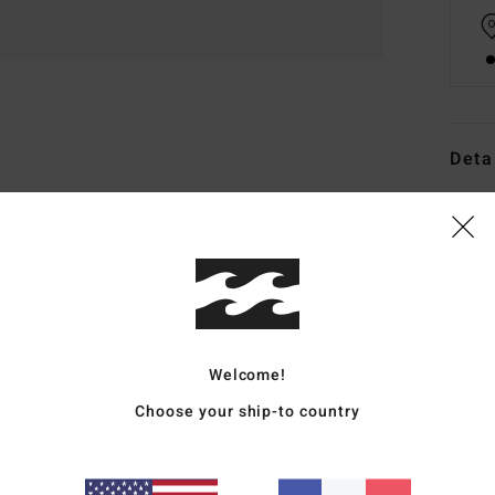
Deta
T-Shi
Style
Carac
M
M
Welcome!
N
Choose your ship-to country
over
long
I