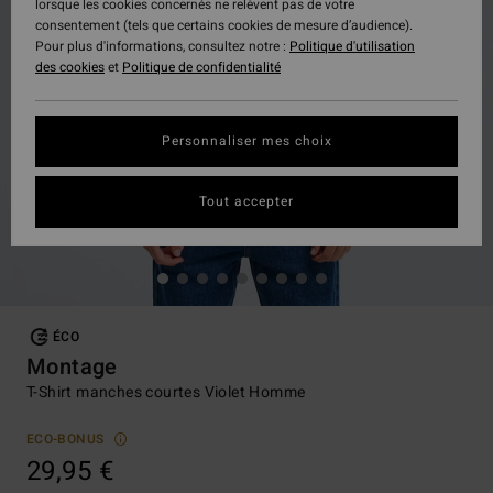
lorsque les cookies concernés ne relèvent pas de votre
consentement (tels que certains cookies de mesure d’audience).
Pour plus d'informations, consultez notre :
Politique d'utilisation
des cookies
et
Politique de confidentialité
Personnaliser mes choix
Tout accepter
ÉCO
Montage
T-Shirt manches courtes Violet Homme
ECO-BONUS
29,95 €