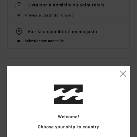
Livraison à domicile ou point relais
Prévue à partir du
10 août
Voir la disponibilité en magasin
Sélectionnez une taille
Details & caractéristiques
T-Shirt manches courtes Violet Homme
Style
EBYZT00609
Code couleur
skw0
Caractéristiques
Welcome!
Matière :
jersey de coton [160 g/m2]
Choose your ship-to country
Coupe :
Premium
Col rond