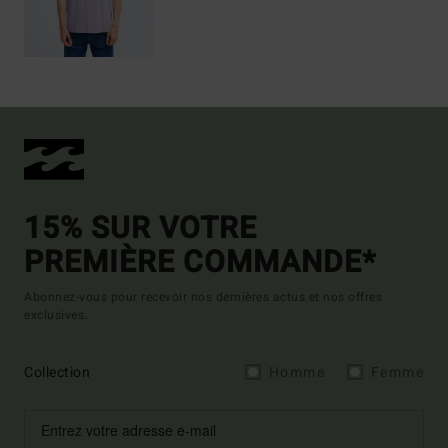
15% SUR VOTRE
PREMIÈRE COMMANDE*
Abonnez-vous pour recevoir nos dernières actus et nos offres
exclusives.
Collection
Homme
Femme