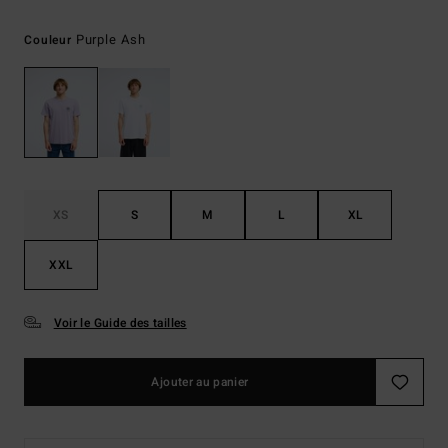
Purple Ash
Couleur
XS
S
M
L
XL
XXL
Voir le Guide des tailles
Ajouter au panier