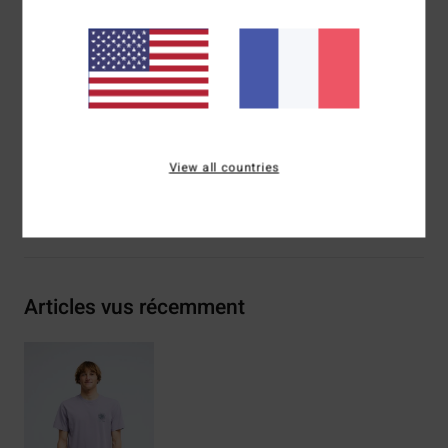
Sérigraphie poitrine et dos
Étiquette tissée Billabong
Composition
[Matière principale] 70% coton, 30% coton
recyclé
Traçabilité du produit (Loi Agec)
View all countries
Livraison & Retours
Articles vus récemment