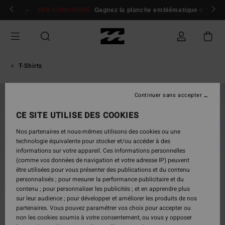
Passer
 membres
Se connecter / s'inscrire
JEU CONCOURS
Gagnez la planche emblématique d'Andy I
à
l'information
sur
le
produit
T-Shirts
Continuer sans accepter
NOUVEAUTÉ
CE SITE UTILISE DES COOKIES
Nos partenaires et nous-mêmes utilisons des cookies ou une
technologie équivalente pour stocker et/ou accéder à des
informations sur votre appareil. Ces informations personnelles
(comme vos données de navigation et votre adresse IP) peuvent
être utilisées pour vous présenter des publications et du contenu
personnalisés ; pour mesurer la performance publicitaire et du
contenu ; pour personnaliser les publicités ; et en apprendre plus
sur leur audience ; pour développer et améliorer les produits de nos
partenaires. Vous pouvez paramétrer vos choix pour accepter ou
non les cookies soumis à votre consentement, ou vous y opposer