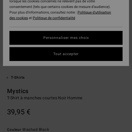
lorsque les cookies concernés ne relèvent pas de votre
consentement (tels que certains cookies de mesure d’audience).
Pour plus d'informations, consultez notre :
Politique d'utilisation
des cookies
et
Politique de confidentialité
Personnaliser mes choix
Tout accepter
T-Shirts
Mystics
T-Shirt à manches courtes Noir Homme
39,95 €
Washed Black
Couleur