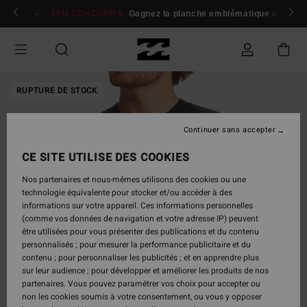
Passer
 membres
Se connecter / s'inscrire
JEU CONCOURS
Gagnez la planche emblématique d'Andy I
à
l'information
sur
le
produit
RUPTURE DE STOCK
Continuer sans accepter
CE SITE UTILISE DES COOKIES
Nos partenaires et nous-mêmes utilisons des cookies ou une
technologie équivalente pour stocker et/ou accéder à des
informations sur votre appareil. Ces informations personnelles
(comme vos données de navigation et votre adresse IP) peuvent
être utilisées pour vous présenter des publications et du contenu
personnalisés ; pour mesurer la performance publicitaire et du
contenu ; pour personnaliser les publicités ; et en apprendre plus
sur leur audience ; pour développer et améliorer les produits de nos
partenaires. Vous pouvez paramétrer vos choix pour accepter ou
non les cookies soumis à votre consentement, ou vous y opposer