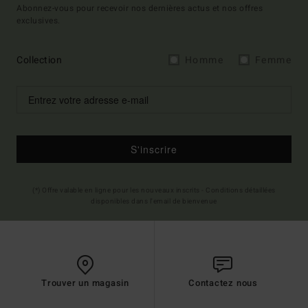
Abonnez-vous pour recevoir nos dernières actus et nos offres
exclusives.
Collection
Homme
Femme
S'inscrire
(*) Offre valable en ligne pour les nouveaux inscrits - Conditions détaillées
disponibles dans l'email de bienvenue
Trouver un magasin
Contactez nous