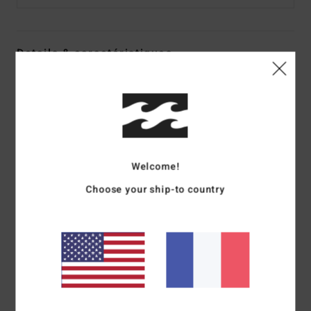
Details & caractéristiques
T-Shirt à manches courtes Noir Homme
Style
ABYZT02551
Code couleur
waa
Caractéristiques
Welcome!
Matière :
coton [210 g/m²]
Teinture/délavage :
modèle surteint et délavé aux
Choose your ship-to country
enzymes
Coupe :
coupe OG fit
Col :
col rond
Manches :
manches courtes
Logotage :
Sérigraphie
Composition
[Matière principale] 100% coton