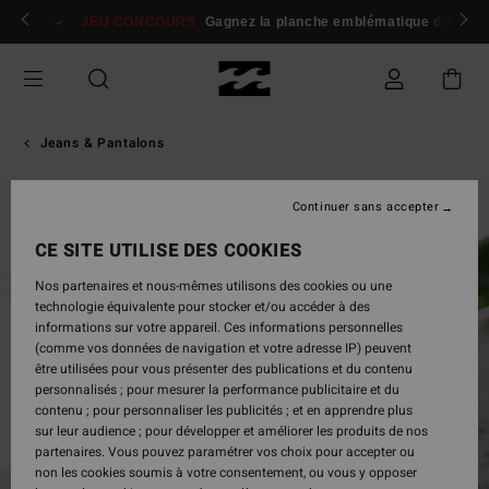
Passer
 membres
Se connecter / s'inscrire
JEU CONCOURS
Gagnez la planche emblématique d'Andy I
à
l'information
sur
le
produit
Jeans & Pantalons
Continuer sans accepter
CE SITE UTILISE DES COOKIES
Nos partenaires et nous-mêmes utilisons des cookies ou une
technologie équivalente pour stocker et/ou accéder à des
informations sur votre appareil. Ces informations personnelles
(comme vos données de navigation et votre adresse IP) peuvent
être utilisées pour vous présenter des publications et du contenu
personnalisés ; pour mesurer la performance publicitaire et du
contenu ; pour personnaliser les publicités ; et en apprendre plus
sur leur audience ; pour développer et améliorer les produits de nos
partenaires. Vous pouvez paramétrer vos choix pour accepter ou
non les cookies soumis à votre consentement, ou vous y opposer