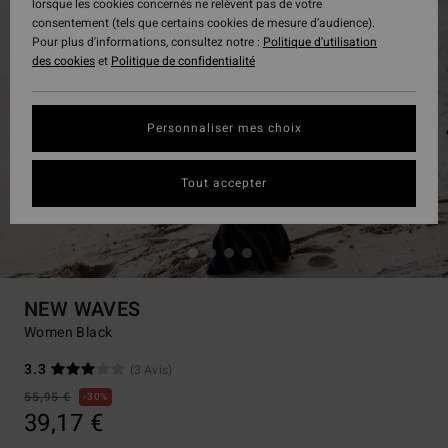
lorsque les cookies concernés ne relèvent pas de votre
consentement (tels que certains cookies de mesure d’audience).
Pour plus d'informations, consultez notre :
Politique d'utilisation
des cookies
et
Politique de confidentialité
Personnaliser mes choix
Tout accepter
NEW WAVES
Women Black
3.3
(3 Avis)
55,95 €
30%
39,17 €