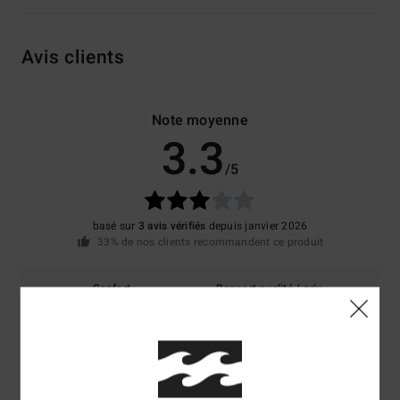
Avis clients
Note moyenne
3.3
/5
basé sur
3 avis vérifiés
depuis janvier 2026
33% de nos clients recommandent ce produit
Confort
Rapport qualité / prix
5.0
4.0
Taille
Matière
4.5
Trop petit
Trop grand