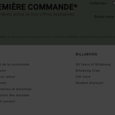
Collection
REMIÈRE COMMANDE*
ières actus et nos offres exclusives.
 valable en ligne pour les nouveaux inscrits - Conditions détaillées disponibles dans l'email de
BILLABONG
ut de la commande
50 Years of Billabong
ison
Billabong Crew
 un retour
Gift Card
ment
Student discount
ations et Garanties
ection des données
t contact