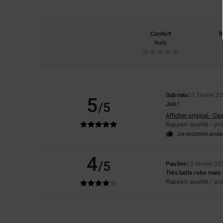
Confort
R
NaN
Gabriela
21 février 2
5
/5
Joli !
Afficher original - Ca
Rapport qualité / pri
Je recommande 
4
/5
Pauline
10 février 20
Très belle robe mais
Rapport qualité / pri