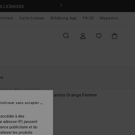
 / s'inscrire
Contact
Carte Cadeau
Billabong App
FR (€)
Magasins
ccueil
Femme
Vêtements
Robes
ns
ht Fall Mini
mi-longue à manches bouffantes Orange Femme
Continuer sans accepter
(2 Avis)
 €
50%
 accéder à des
98 €
re adresse IP) peuvent
ance publicitaire et du
PLANS
éliorer les produits