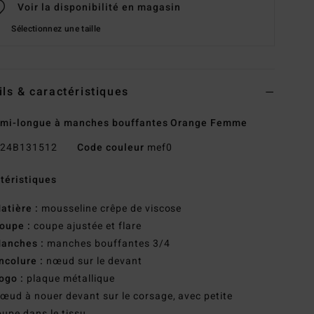
Voir la disponibilité en magasin
Sélectionnez une taille
ils & caractéristiques
 mi-longue à manches bouffantes Orange Femme
24B131512
Code couleur
mef0
téristiques
atière :
mousseline crêpe de viscose
oupe :
coupe ajustée et flare
anches :
manches bouffantes 3/4
ncolure :
nœud sur le devant
ogo :
plaque métallique
œud à nouer devant sur le corsage, avec petite
upe dans le tissu