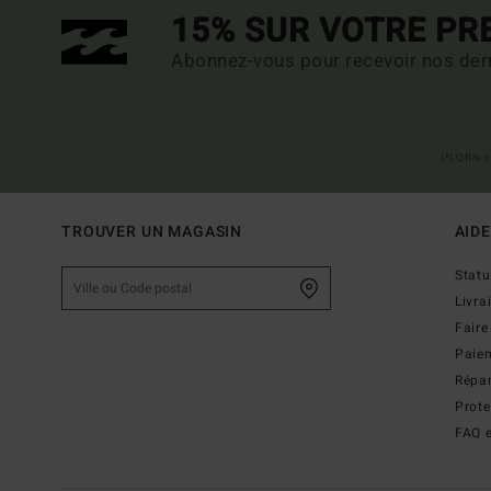
15% SUR VOTRE P
Abonnez-vous pour recevoir nos dern
(*) Offre
TROUVER UN MAGASIN
AIDE
Stat
Livra
Faire
Paie
Répar
Prot
FAQ e