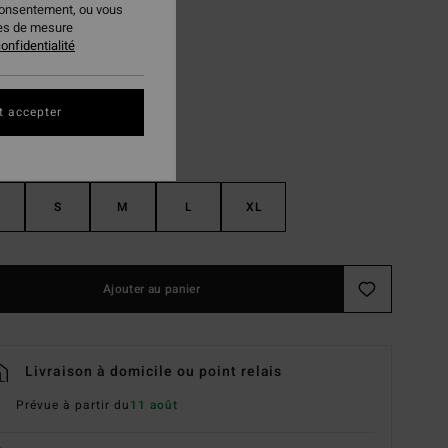
consentement, ou vous
ies de mesure
Soft Peach
ur
onfidentialité
t accepter
S
M
L
XL
Ajouter au panier
Livraison à domicile ou point relais
Prévue à partir du
11 août