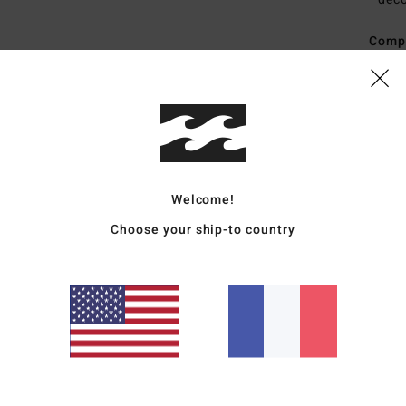
Comp
Traçab
Livr
Welcome!
Choose your ship-to country
Note moyenne
4.5
/5
basé sur
2 avis vérifiés
depuis février 2026