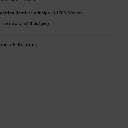
osition
[Matière principale] 100% Viscose
ilité du produit (Loi Agec)
aison & Retours