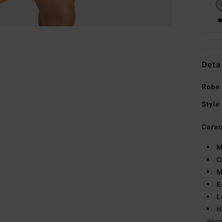
Deta
Robe
Style
Carac
M
C
M
E
L
N
déco