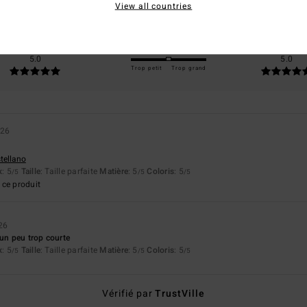
View all countries
50% de nos clients recommandent ce produit
apport qualité / prix
Taille
Matière
5.0
5.0
Trop petit
Trop grand
026
stellano
x
: 5
Taille
: Taille parfaite
Matière
: 5
Coloris
: 5
/5
/5
/5
ce produit
26
 un peu trop courte
x
: 5
Taille
: Taille parfaite
Matière
: 5
Coloris
: 5
/5
/5
/5
Vérifié par
TrustVille