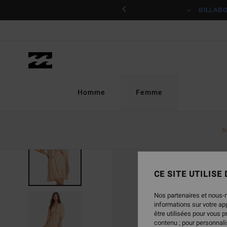
Passer
ciper
BILLAB
à
l'information
sur
le
produit
Homme
Femme
N
CE SITE UTILISE
Nos partenaires et nous-
informations sur votre a
être utilisées pour vous 
contenu ; pour personnalis