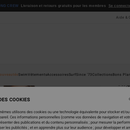
ONG CREW
Livraison et retours gratuits pour les membres
Se connecter
Aide & 
Page D'a
ouveautés
Swim
Vêtements
Accessoires
Surf
Since '73
Collections
Bons Pla
Nig
Robe 
 DES COOKIES
4.5
69,95
mêmes utilisons des cookies ou une technologie équivalente pour stocker et/ou
34,
ppareil. Ces informations personnelles (comme vos données de navigation et vot
présenter des publications et du contenu personnalisés ; pour mesurer la perform
BONS 
er les publicités ; et en apprendre plus sur leur audience ; pour développer et am