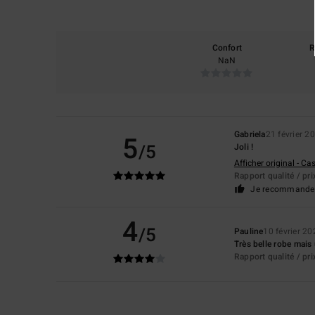
Confort
R
NaN
Gabriela
21 février 2
5
/5
Joli !
Afficher original - Ca
Rapport qualité / pri
Je recommande 
4
/5
Pauline
10 février 20
Très belle robe mais
Rapport qualité / pri