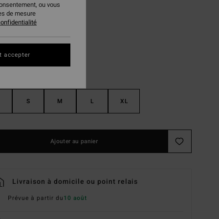
consentement, ou vous
ies de mesure
Amethyst Smoke
ur
onfidentialité
t accepter
S
M
L
XL
Ajouter au panier
Livraison à domicile ou point relais
Prévue à partir du
10 août