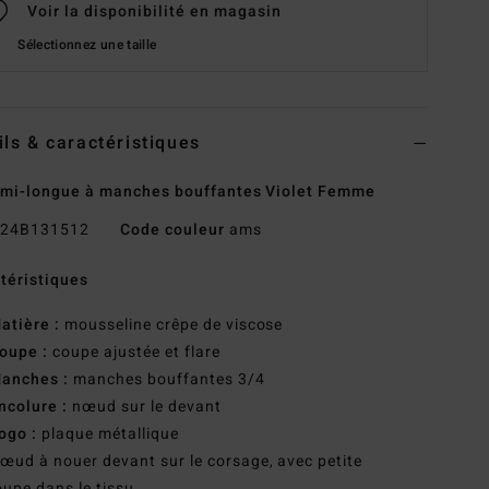
Voir la disponibilité en magasin
Sélectionnez une taille
ils & caractéristiques
mi-longue à manches bouffantes Violet Femme
24B131512
Code couleur
ams
téristiques
atière :
mousseline crêpe de viscose
oupe :
coupe ajustée et flare
anches :
manches bouffantes 3/4
ncolure :
nœud sur le devant
ogo :
plaque métallique
œud à nouer devant sur le corsage, avec petite
upe dans le tissu