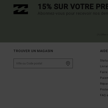
15% SUR VOTRE P
Abonnez-vous pour recevoir nos dern
(*) Offre
TROUVER UN MAGASIN
AIDE
Stat
Livra
Faire
Paie
Répar
Prot
FAQ e