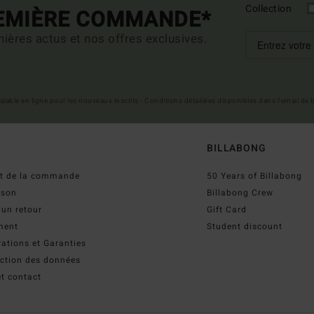
Collection
REMIÈRE COMMANDE*
ières actus et nos offres exclusives.
 valable en ligne pour les nouveaux inscrits - Conditions détaillées disponibles dans l'email de
BILLABONG
ut de la commande
50 Years of Billabong
ison
Billabong Crew
 un retour
Gift Card
ment
Student discount
ations et Garanties
ection des données
t contact