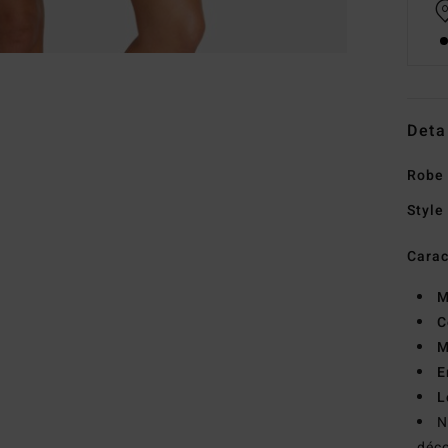
Deta
Robe 
Style
Carac
M
C
M
E
L
N
déco