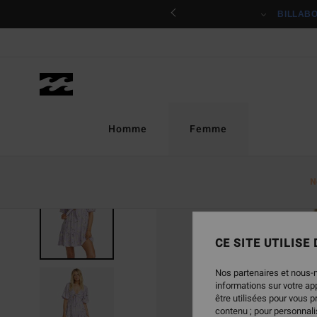
Passer
ciper
BILLAB
à
l'information
sur
le
produit
Homme
Femme
N
CE SITE UTILISE
Nos partenaires et nous-
informations sur votre a
être utilisées pour vous 
contenu ; pour personnalis