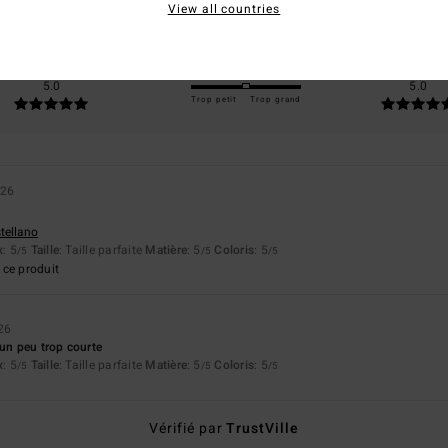
View all countries
50% de nos clients recommandent ce produit
apport qualité / prix
Taille
Matière
5.0
5.0
Trop petit
Trop grand
026
stellano
x
: 5
Taille
: Taille parfaite
Matière
: 5
Coloris
: 5
/5
/5
/5
ce produit
26
 un peu trop courte
x
: 5
Taille
: Taille parfaite
Matière
: 5
Coloris
: 5
/5
/5
/5
Vérifié par
TrustVille