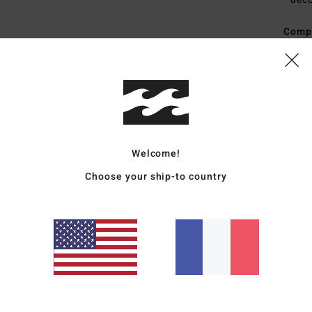
Comp
Traçab
Livr
Welcome!
Choose your ship-to country
Note moyenne
4.5
/5
basé sur
2 avis vérifiés
depuis février 2026