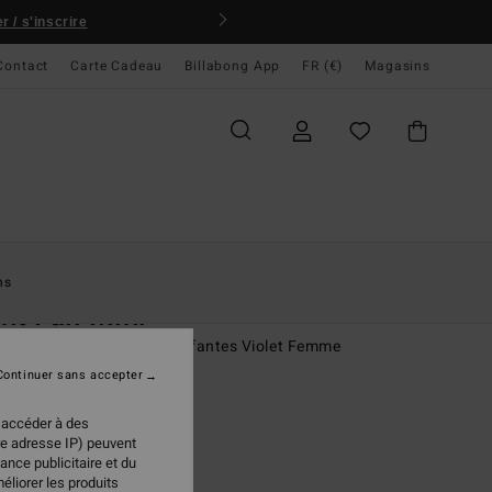
 / s'inscrire
Contact
Carte Cadeau
Billabong App
FR (€)
Magasins
ccueil
Femme
Vêtements
Robes
ns
ht Fall Mini
mi-longue à manches bouffantes Violet Femme
Continuer sans accepter
(2 Avis)
 €
50%
 accéder à des
98 €
re adresse IP) peuvent
ance publicitaire et du
PLANS
éliorer les produits