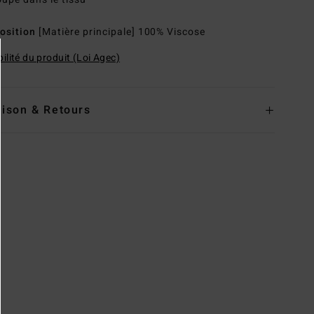
osition
[Matière principale] 100% Viscose
ilité du produit (Loi Agec)
aison & Retours