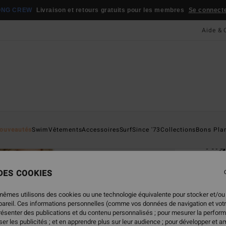
ONG CREW
Livraison et retours gratuits pour les membres
Se connecter
Aide & 
Page D'a
ouveautés
Swim
Vêtements
Accessoires
Surf
Since '73
Collections
Bons Pla
Nig
Robe 
 DES COOKIES
4.5
69,95
mêmes utilisons des cookies ou une technologie équivalente pour stocker et/ou
34,
ppareil. Ces informations personnelles (comme vos données de navigation et vot
présenter des publications et du contenu personnalisés ; pour mesurer la perform
BONS 
er les publicités ; et en apprendre plus sur leur audience ; pour développer et am