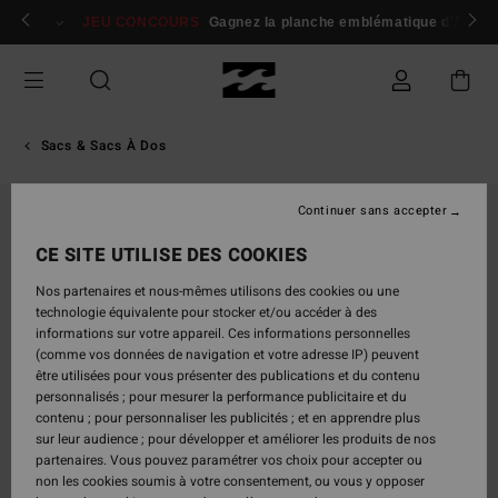
Passer
 membres
Se connecter / s'inscrire
JEU CONCOURS
Gagnez la planche emblématique d'Andy I
à
l'information
sur
le
produit
Sacs & Sacs À Dos
Continuer sans accepter
CE SITE UTILISE DES COOKIES
Nos partenaires et nous-mêmes utilisons des cookies ou une
technologie équivalente pour stocker et/ou accéder à des
informations sur votre appareil. Ces informations personnelles
(comme vos données de navigation et votre adresse IP) peuvent
être utilisées pour vous présenter des publications et du contenu
personnalisés ; pour mesurer la performance publicitaire et du
contenu ; pour personnaliser les publicités ; et en apprendre plus
sur leur audience ; pour développer et améliorer les produits de nos
partenaires. Vous pouvez paramétrer vos choix pour accepter ou
non les cookies soumis à votre consentement, ou vous y opposer