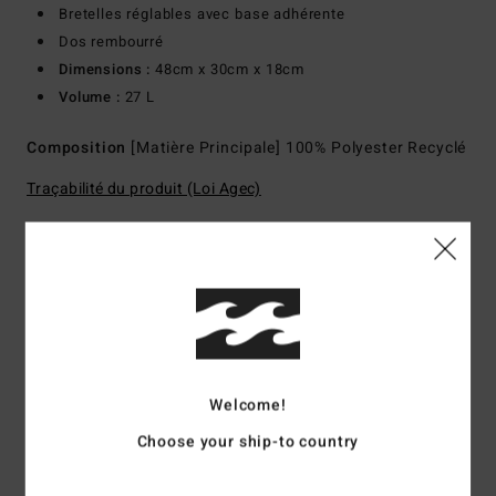
Bretelles réglables avec base adhérente
Dos rembourré
Dimensions :
48cm x 30cm x 18cm
Volume :
27 L
Composition
[Matière Principale] 100% Polyester Recyclé
Traçabilité du produit (Loi Agec)
Livraison & Retours
Avis clients
Welcome!
Note moyenne
Choose your ship-to country
5.0