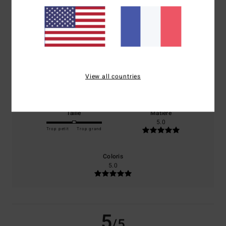
/5
basé sur
1 avis vérifiés
depuis décembre 2025
0% de nos clients recommandent ce produit
Confort
Rapport qualité / prix
View all countries
5.0
5.0
Taille
Matière
5.0
Trop petit
Trop grand
Coloris
5.0
5
/5