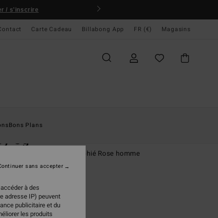
 / s'inscrire
Contact
Carte Cadeau
Billabong App
FR (€)
Magasins
ccueil
Homme
Vêtements
T-Shirts
ons
Bons Plans
cy Og
rt manches courtes sérigraphié Rose homme
Continuer sans accepter
(3 Avis)
95 €
 accéder à des
re adresse IP) peuvent
ance publicitaire et du
éliorer les produits
Dusty Rose
ur