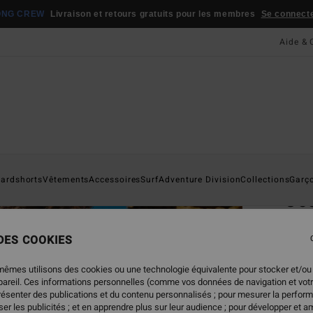
ONG CREW
Livraison et retours gratuits pour les membres
Se connecter
Aide & 
Page D'a
ardshorts
Vêtements
Accessoires
Surf
Adventure Division
Collections
Garç
Oc
T-shi
 DES COOKIES
5.0
35,
mêmes utilisons des cookies ou une technologie équivalente pour stocker et/ou
ppareil. Ces informations personnelles (comme vos données de navigation et vot
présenter des publications et du contenu personnalisés ; pour mesurer la perform
er les publicités ; et en apprendre plus sur leur audience ; pour développer et am
Coule