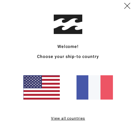
Livr
Welcome!
Choose your ship-to country
Note moyenne
5.0
/5
basé sur
3 avis vérifiés
depuis septembre 2025
100% de nos clients recommandent ce produit
View all countries
apport qualité / prix
Taille
Matière