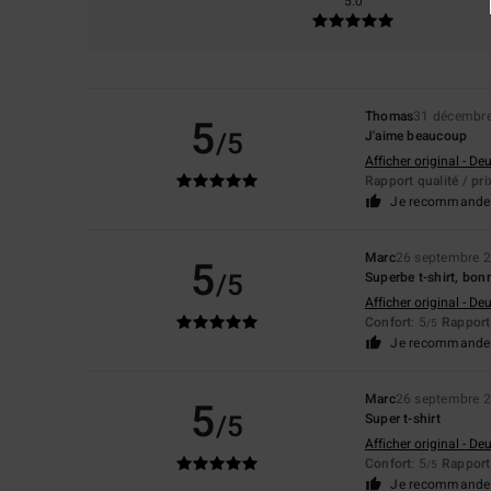
5.0
Thomas
31 décembr
5
/5
J'aime beaucoup
Afficher original - De
Rapport qualité / pri
Je recommande 
Marc
26 septembre 
5
/5
Superbe t-shirt, bon
Afficher original - De
Confort
: 5
Rapport 
/5
Je recommande 
Marc
26 septembre 
5
/5
Super t-shirt
Afficher original - De
Confort
: 5
Rapport 
/5
Je recommande 