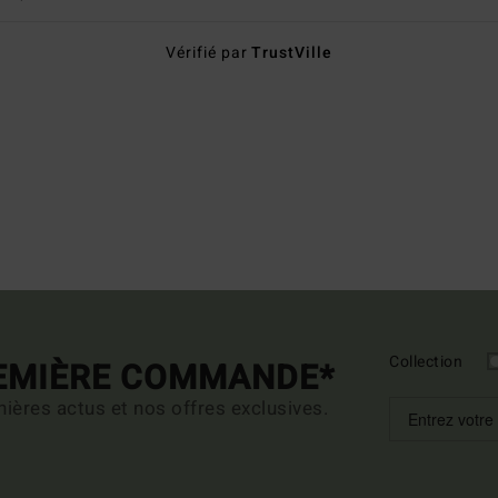
Vérifié par
TrustVille
Collection
REMIÈRE COMMANDE*
ières actus et nos offres exclusives.