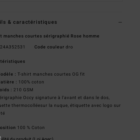
ils & caractéristiques
rt manches courtes sérigraphié Rose homme
24A352531
Code couleur
dro
téristiques
odèle :
T-shirt manches courtes OG fit
atière :
100% coton
oids :
210 GSM
érigraphie Occy signature à l'avant et dans le dos,
uette thermocolléesur la nuque, étiquette avec logo sur
ôté
osition
100 % Coton
ilité du produit (Loi Agec)