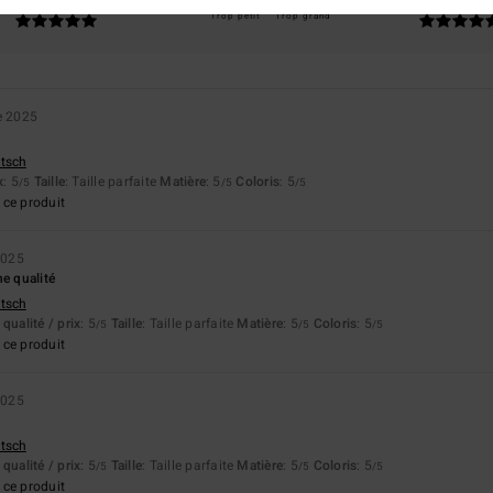
5.0
5.0
Trop petit
Trop grand
e 2025
utsch
x
: 5
Taille
: Taille parfaite
Matière
: 5
Coloris
: 5
/5
/5
/5
ce produit
2025
ne qualité
utsch
qualité / prix
: 5
Taille
: Taille parfaite
Matière
: 5
Coloris
: 5
/5
/5
/5
ce produit
2025
utsch
qualité / prix
: 5
Taille
: Taille parfaite
Matière
: 5
Coloris
: 5
/5
/5
/5
ce produit