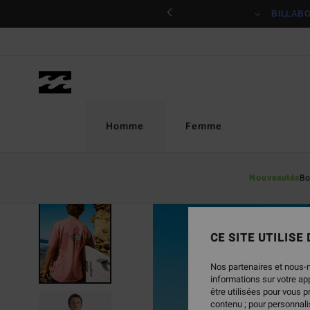
Passer
ciper
BILLAB
à
l'information
sur
le
produit
Homme
Femme
Nouveautés
Bo
RUPTURE DE STOCK
CE SITE UTILISE
Nos partenaires et nous-
informations sur votre a
être utilisées pour vous 
contenu ; pour personnalis