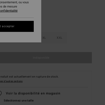
consentement, ou vous
ies de mesure
onfidentialité
t accepter
M
L
XL
XXL
Indisponible
roduit est actuellement en rupture de stock.
ver d'autres options
Voir la disponibilité en magasin
Sélectionnez une taille