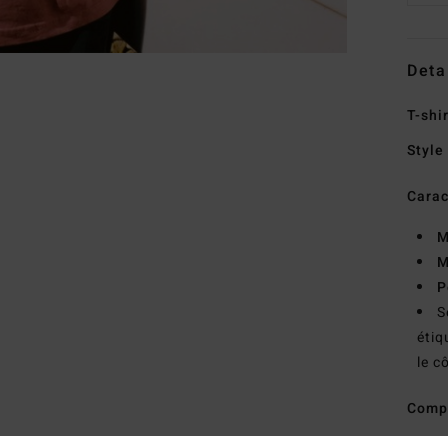
Deta
T-shi
Style
Carac
M
M
P
S
étiq
le c
Comp
Traçab