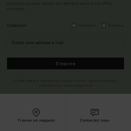
Abonnez-vous pour recevoir nos dernières actus et nos offres
exclusives.
Collection
Homme
Femme
S'inscrire
(*) Offre valable en ligne pour les nouveaux inscrits - Conditions détaillées
disponibles dans l'email de bienvenue
Trouver un magasin
Contactez nous