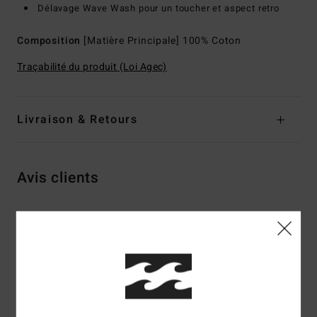
Délavage Wave Wash pour un toucher et aspect retro
Composition
[Matière Principale] 100% Coton
Traçabilité du produit (Loi Agec)
Livraison & Retours
Avis clients
Note moyenne
5.0
/5
basé sur
2 avis vérifiés
depuis octobre 2025