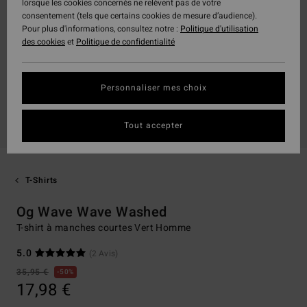
lorsque les cookies concernés ne relèvent pas de votre
consentement (tels que certains cookies de mesure d’audience).
Pour plus d'informations, consultez notre :
Politique d'utilisation
des cookies
et
Politique de confidentialité
Personnaliser mes choix
Tout accepter
T-Shirts
Og Wave Wave Washed
T-shirt à manches courtes Vert Homme
5.0
(2 Avis)
35,95 €
50%
17,98 €