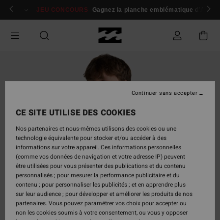
Passer
 membres
Se connecter / s'inscrire
JEU CONCOURS
Gagnez la planche emblématique d'Andy I
à
l'information
sur
le
produit
Continuer sans accepter
CE SITE UTILISE DES COOKIES
Nos partenaires et nous-mêmes utilisons des cookies ou une
technologie équivalente pour stocker et/ou accéder à des
informations sur votre appareil. Ces informations personnelles
(comme vos données de navigation et votre adresse IP) peuvent
être utilisées pour vous présenter des publications et du contenu
personnalisés ; pour mesurer la performance publicitaire et du
contenu ; pour personnaliser les publicités ; et en apprendre plus
sur leur audience ; pour développer et améliorer les produits de nos
partenaires. Vous pouvez paramétrer vos choix pour accepter ou
non les cookies soumis à votre consentement, ou vous y opposer