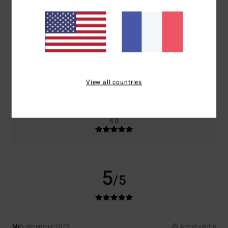
Confort
Rapport qualité / prix
5.0
4.5
Taille
Matière
5.0
View all countries
Trop petit
Trop grand
Coloris
5.0
5
/5
Mr
5 décembre 2025
Achat vérifié