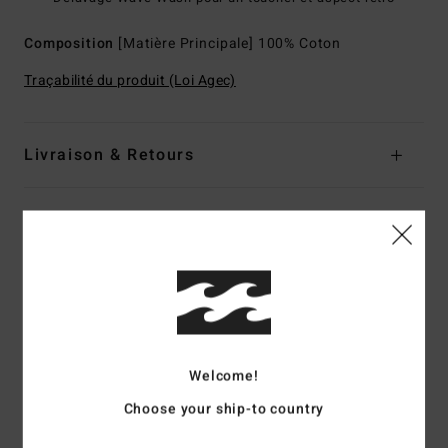
Composition
[Matière Principale] 100% Coton
Traçabilité du produit (Loi Agec)
Livraison & Retours
Avis clients
Note moyenne
5.0
/5
Welcome!
Choose your ship-to country
basé sur
2 avis vérifiés
depuis octobre 2025
100% de nos clients recommandent ce produit