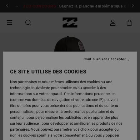
Passer
 membres
Se connecter / s'inscrire
JEU CONCOURS
Gagnez la planche emblématique d'Andy I
à
l'information
sur
le
produit
Continuer sans accepter
CE SITE UTILISE DES COOKIES
Nos partenaires et nous-mêmes utilisons des cookies ou une
technologie équivalente pour stocker et/ou accéder à des
informations sur votre appareil. Ces informations personnelles
(comme vos données de navigation et votre adresse IP) peuvent
être utilisées pour vous présenter des publications et du contenu
personnalisés ; pour mesurer la performance publicitaire et du
contenu ; pour personnaliser les publicités ; et en apprendre plus
sur leur audience ; pour développer et améliorer les produits de nos
partenaires. Vous pouvez paramétrer vos choix pour accepter ou
non les cookies soumis à votre consentement, ou vous y opposer