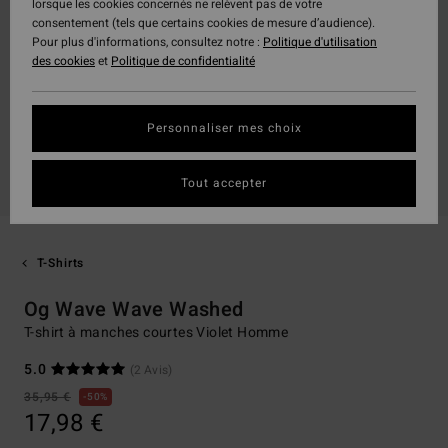
lorsque les cookies concernés ne relèvent pas de votre
consentement (tels que certains cookies de mesure d’audience).
Pour plus d'informations, consultez notre :
Politique d'utilisation
des cookies
et
Politique de confidentialité
Personnaliser mes choix
Tout accepter
T-Shirts
Og Wave Wave Washed
T-shirt à manches courtes Violet Homme
5.0
(2 Avis)
35,95 €
50%
17,98 €