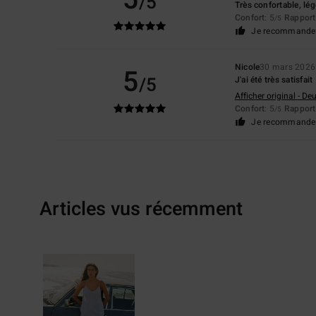
/5
Très confortable, lég
Confort
: 5
Rapport 
/5
Je recommande 
Nicole
30 mars 2026
5
/5
J'ai été très satisfait
Afficher original - De
Confort
: 5
Rapport 
/5
Je recommande 
Articles vus récemment