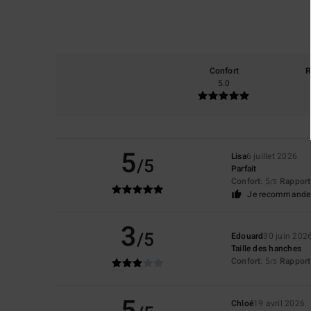
Confort
R
5.0
5
Lisa
6 juillet 2026
/5
Parfait
Confort
: 5
Rapport 
/5
Je recommande 
3
/5
Edouard
30 juin 202
Taille des hanches
Confort
: 5
Rapport 
/5
5
Chloé
19 avril 2026