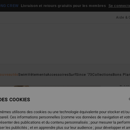
ONG CREW
Livraison et retours gratuits pour les membres
Se connecter
Aide & 
Page D'a
ouveautés
Swim
Vêtements
Accessoires
Surf
Since '73
Collections
Bons Pla
Onl
Combi
 DES COOKIES
4.5
69,95
mêmes utilisons des cookies ou une technologie équivalente pour stocker et/ou
48,
ppareil. Ces informations personnelles (comme vos données de navigation et vot
présenter des publications et du contenu personnalisés ; pour mesurer la perform
BONS 
er les publicités ; et en apprendre plus sur leur audience ; pour développer et am