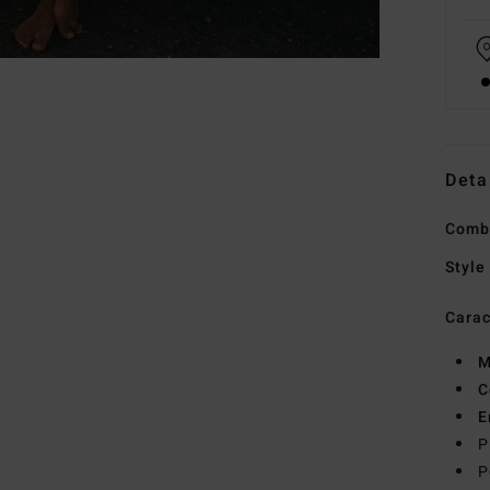
Deta
Combi
Style
Carac
M
C
E
P
P