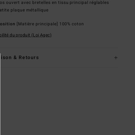
os ouvert avec bretelles en tissu principal réglables
etite plaque métallique
osition
[Matière principale] 100% coton
ilité du produit (Loi Agec)
aison & Retours