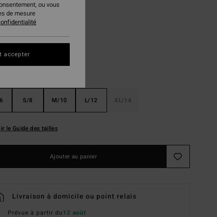
consentement, ou vous
ies de mesure
Twilight Blue
ur
onfidentialité
t accepter
6
S/8
M/10
L/12
XL/14
ir le Guide des tailles
Ajouter au panier
Livraison à domicile ou point relais
Prévue à partir du
12 août