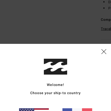
D
P
Comp
Traçab
Livr
Welcome!
Note moyenne
Choose your ship-to country
4.5
/5