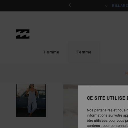
Passer
ciper
BILLAB
à
l'information
sur
le
produit
Homme
Femme
N
CE SITE UTILISE
Nos partenaires et nous-
informations sur votre a
être utilisées pour vous 
contenu ; pour personnalis