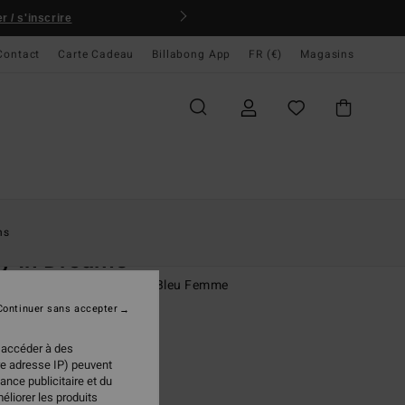
 / s'inscrire
Contact
Carte Cadeau
Billabong App
FR (€)
Magasins
ccueil
Femme
Vêtements
Jeans & Pantalons
ns
y In Dreams
naison évasée à la jambe Bleu Femme
Continuer sans accepter
(4 Avis)
 €
30%
 accéder à des
97 €
re adresse IP) peuvent
ance publicitaire et du
PLANS
éliorer les produits