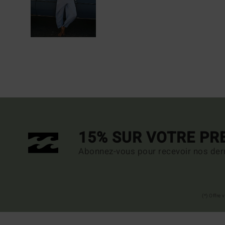
15% SUR VOTRE P
Abonnez-vous pour recevoir nos dern
(*) Offre