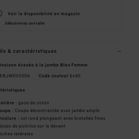
Voir la disponibilité en magasin
Sélectionnez une taille
ils & caractéristiques
naison évasée à la jambe Bleu Femme
EBJWO03006
Code couleur
bzd0
téristiques
atière :
gaze de coton
oupe :
Coupe décontractée avec jambe ample
ncolure :
col rond plongeant avec bretelles fines
inces de poitrine sur le devant
oches latérales