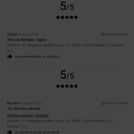
5
/5
Chloé
19 avril 2026
Achat vérifié
Très confortable, légère
Confort
: 5
Rapport qualité / prix
: 5
Taille
: Petit
Matière
: 5
Coloris
:
/5
/5
/5
5
/5
Je recommande ce produit
5
/5
Nicole
30 mars 2026
Achat vérifié
J'ai été très satisfait
Afficher original - Deutsch
Confort
: 5
Rapport qualité / prix
: 4
Taille
: Grand
Matière
: 5
/5
/5
/5
Coloris
: 5
/5
Je recommande ce produit