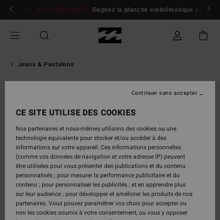
Passer
 membres
Se connecter / s'inscrire
JEU CONCOURS
Gagnez la planche emblématique d'Andy I
à
l'information
sur
le
produit
Jeans & Pantalons
Continuer sans accepter
CE SITE UTILISE DES COOKIES
Nos partenaires et nous-mêmes utilisons des cookies ou une
technologie équivalente pour stocker et/ou accéder à des
informations sur votre appareil. Ces informations personnelles
(comme vos données de navigation et votre adresse IP) peuvent
être utilisées pour vous présenter des publications et du contenu
personnalisés ; pour mesurer la performance publicitaire et du
contenu ; pour personnaliser les publicités ; et en apprendre plus
sur leur audience ; pour développer et améliorer les produits de nos
partenaires. Vous pouvez paramétrer vos choix pour accepter ou
non les cookies soumis à votre consentement, ou vous y opposer