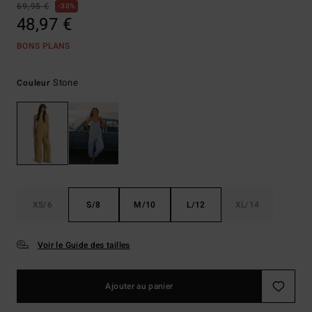
69,95 €
30%
48,97 €
BONS PLANS
Stone
Couleur
XS/6
S/8
M/10
L/12
XL/14
Voir le Guide des tailles
Ajouter au panier