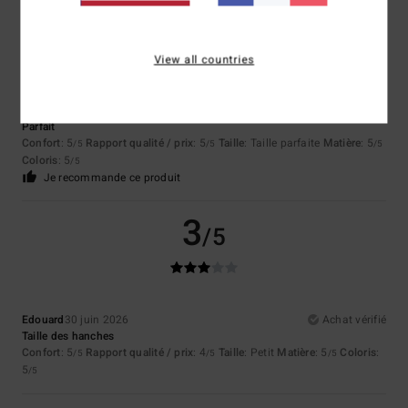
5
/5
View all countries
Lisa
6 juillet 2026
Achat vérifié
Parfait
Confort
: 5
Rapport qualité / prix
: 5
Taille
: Taille parfaite
Matière
: 5
/5
/5
/5
Coloris
: 5
/5
Je recommande ce produit
3
/5
Edouard
30 juin 2026
Achat vérifié
Taille des hanches
Confort
: 5
Rapport qualité / prix
: 4
Taille
: Petit
Matière
: 5
Coloris
:
/5
/5
/5
5
/5