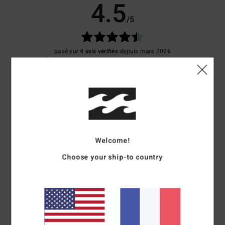
4.5
/5
basé sur
4 avis vérifiés
depuis mars 2026
75% de nos clients recommandent ce produit
Confort
Rapport qualité / prix
5.0
4.5
Taille
Matière
5.0
Welcome!
Trop petit
Trop grand
Choose your ship-to country
Coloris
5.0