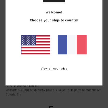
Welcome!
Vera
7 juillet 2026
Achat vérifié
Matériau ; Design
Choose your ship-to country
Afficher original - Português
Confort
: 5
Rapport qualité / prix
: 4
Taille
: Taille parfaite
Matière
: 5
/5
/5
/5
Coloris
: 5
/5
Je recommande ce produit
5
/5
View all countries
Shaun
23 juin 2026
Achat vérifié
C'est génial
Afficher original - English
Confort
: 5
Rapport qualité / prix
: 5
Taille
: Taille parfaite
Matière
: 5
/5
/5
/5
Coloris
: 5
/5