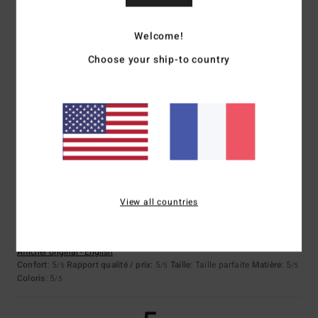
Welcome!
Vera
7 juillet 2026
Achat vérifié
Matériau ; Design
Choose your ship-to country
Afficher original - Português
Confort
: 5
Rapport qualité / prix
: 4
Taille
: Taille parfaite
Matière
: 5
/5
/5
/5
Coloris
: 5
/5
Je recommande ce produit
5
/5
View all countries
Shaun
23 juin 2026
Achat vérifié
C'est génial
Afficher original - English
Confort
: 5
Rapport qualité / prix
: 5
Taille
: Taille parfaite
Matière
: 5
/5
/5
/5
Coloris
: 5
/5