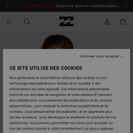
Passer
 membres
Se connecter / s'inscrire
JEU CONCOURS
Gagnez la planche emblématique d'Andy I
à
l'information
sur
le
produit
Continuer sans accepter
CE SITE UTILISE DES COOKIES
Nos partenaires et nous-mêmes utilisons des cookies ou une
technologie équivalente pour stocker et/ou accéder à des
informations sur votre appareil. Ces informations personnelles
(comme vos données de navigation et votre adresse IP) peuvent
être utilisées pour vous présenter des publications et du contenu
personnalisés ; pour mesurer la performance publicitaire et du
contenu ; pour personnaliser les publicités ; et en apprendre plus
sur leur audience ; pour développer et améliorer les produits de nos
partenaires. Vous pouvez paramétrer vos choix pour accepter ou
non les cookies soumis à votre consentement, ou vous y opposer