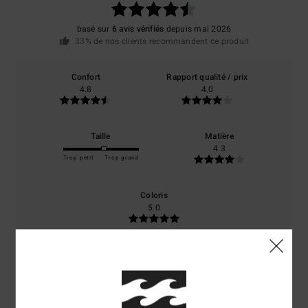
basé sur
6 avis vérifiés
depuis mai 2026
33% de nos clients recommandent ce produit
Confort
Rapport qualité / prix
4.8
4.0
Taille
Matière
4.3
Trop petit
Trop grand
Coloris
5.0
5
/5