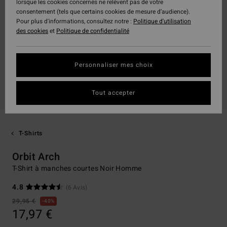
lorsque les cookies concernés ne relèvent pas de votre
consentement (tels que certains cookies de mesure d’audience).
Pour plus d'informations, consultez notre :
Politique d'utilisation
des cookies
et
Politique de confidentialité
Personnaliser mes choix
Tout accepter
T-Shirts
Orbit Arch
T-Shirt à manches courtes Noir Homme
4.8
(6 Avis)
29,95 €
40%
17,97 €