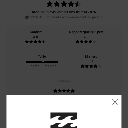
basé sur
6 avis vérifiés
depuis mai 2026
33% de nos clients recommandent ce produit
Confort
Rapport qualité / prix
4.8
4.0
Taille
Matière
4.3
Trop petit
Trop grand
Coloris
5.0
5
/5