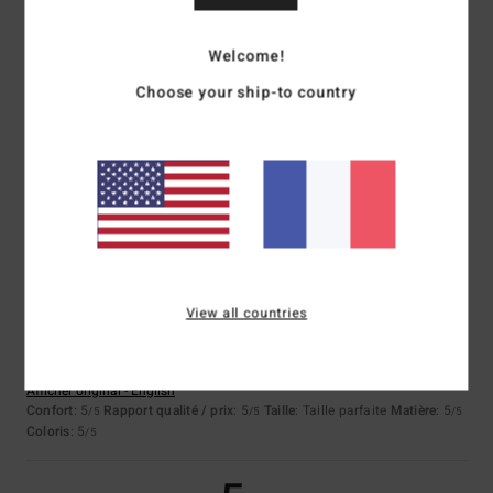
Welcome!
Vera
7 juillet 2026
Achat vérifié
Matériau ; Design
Choose your ship-to country
Afficher original - Português
Confort
: 5
Rapport qualité / prix
: 4
Taille
: Taille parfaite
Matière
: 5
/5
/5
/5
Coloris
: 5
/5
Je recommande ce produit
5
/5
View all countries
Shaun
23 juin 2026
Achat vérifié
C'est génial
Afficher original - English
Confort
: 5
Rapport qualité / prix
: 5
Taille
: Taille parfaite
Matière
: 5
/5
/5
/5
Coloris
: 5
/5