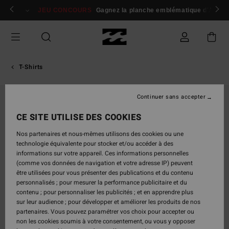
Passer
 membres
Se connecter / s'inscrire
JEU CONCOURS
Gagnez la planche emblématique d'Andy I
à
l'information
sur
le
produit
T-Shirts
Continuer sans accepter
CE SITE UTILISE DES COOKIES
Nos partenaires et nous-mêmes utilisons des cookies ou une
technologie équivalente pour stocker et/ou accéder à des
informations sur votre appareil. Ces informations personnelles
(comme vos données de navigation et votre adresse IP) peuvent
être utilisées pour vous présenter des publications et du contenu
personnalisés ; pour mesurer la performance publicitaire et du
contenu ; pour personnaliser les publicités ; et en apprendre plus
sur leur audience ; pour développer et améliorer les produits de nos
partenaires. Vous pouvez paramétrer vos choix pour accepter ou
non les cookies soumis à votre consentement, ou vous y opposer