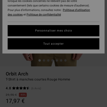
lorsque les cookies concernés ne relèvent pas de votre
consentement (tels que certains cookies de mesure d’audience).
Pour plus d'informations, consultez notre :
Politique d'utilisation
des cookies
et
Politique de confidentialité
Personnaliser mes choix
Tout accepter
Orbit Arch
T-Shirt à manches courtes Rouge Homme
4.8
(6 Avis)
29,95 €
40%
17,97 €