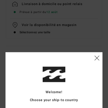
Livraison à domicile ou point relais
Prévue à partir du
12 août
Voir la disponibilité en magasin
Sélectionnez une taille
Details & caractéristiques
T-Shirt manches courtes Bleu Homme
Style
EBYZT00620
Code couleur
bkf0
Caractéristiques
Welcome!
Matière :
jersey de coton [160 g/m2]
Choose your ship-to country
Coupe :
Premium
Col rond