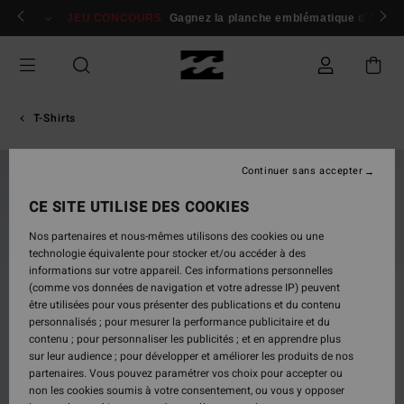
Passer
 membres
Se connecter / s'inscrire
JEU CONCOURS
Gagnez la planche emblématique d'Andy I
à
l'information
sur
le
produit
T-Shirts
Continuer sans accepter
NOUVEAUTÉ
CE SITE UTILISE DES COOKIES
Nos partenaires et nous-mêmes utilisons des cookies ou une
technologie équivalente pour stocker et/ou accéder à des
informations sur votre appareil. Ces informations personnelles
(comme vos données de navigation et votre adresse IP) peuvent
être utilisées pour vous présenter des publications et du contenu
personnalisés ; pour mesurer la performance publicitaire et du
contenu ; pour personnaliser les publicités ; et en apprendre plus
sur leur audience ; pour développer et améliorer les produits de nos
partenaires. Vous pouvez paramétrer vos choix pour accepter ou
non les cookies soumis à votre consentement, ou vous y opposer