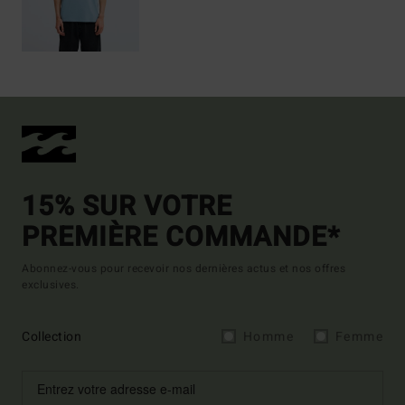
15% SUR VOTRE
PREMIÈRE COMMANDE*
Abonnez-vous pour recevoir nos dernières actus et nos offres
exclusives.
Collection
Homme
Femme