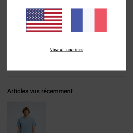
Sérigraphie poitrine et dos
Étiquette tissée Billabong
Composition
[Matière principale] 70% coton, 30% coton
recyclé
Traçabilité du produit (Loi Agec)
View all countries
Livraison & Retours
Articles vus récemment