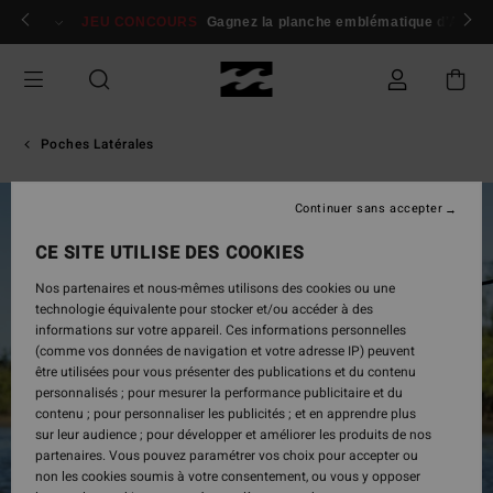
Passer
 membres
Se connecter / s'inscrire
JEU CONCOURS
Gagnez la planche emblématique d'Andy I
à
l'information
sur
le
produit
Poches Latérales
Continuer sans accepter
RUPTURE DE STOCK
CE SITE UTILISE DES COOKIES
Nos partenaires et nous-mêmes utilisons des cookies ou une
technologie équivalente pour stocker et/ou accéder à des
informations sur votre appareil. Ces informations personnelles
(comme vos données de navigation et votre adresse IP) peuvent
être utilisées pour vous présenter des publications et du contenu
personnalisés ; pour mesurer la performance publicitaire et du
contenu ; pour personnaliser les publicités ; et en apprendre plus
sur leur audience ; pour développer et améliorer les produits de nos
partenaires. Vous pouvez paramétrer vos choix pour accepter ou
non les cookies soumis à votre consentement, ou vous y opposer