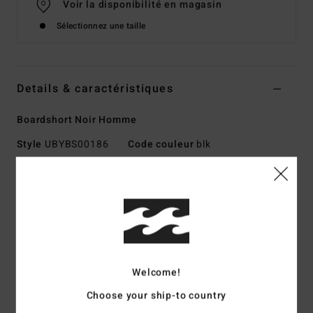
Voir la disponibilité en magasin
Sélectionnez une taille
Details & caractéristiques
Boardshort Noir Homme
Style
UBYBS00186
Code couleur
blk
Caractéristiques
Collection :
collection Otis Carey
Matière :
Matière Recycler 4-Way Stretch
Matière haute performance
Modèle fabriqué à partir de bouteilles en plastique
Welcome!
recyclées
L'alliance parfaite entre confort et performance
Choose your ship-to country
Revêtement :
Revêtement hydrofuge Micro Repel pour