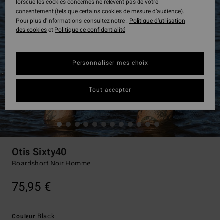
lorsque les cookies concernés ne relèvent pas de votre
consentement (tels que certains cookies de mesure d’audience).
Pour plus d'informations, consultez notre :
Politique d'utilisation
des cookies
et
Politique de confidentialité
Personnaliser mes choix
Tout accepter
Otis Sixty40
Boardshort Noir Homme
75,95 €
Black
Couleur