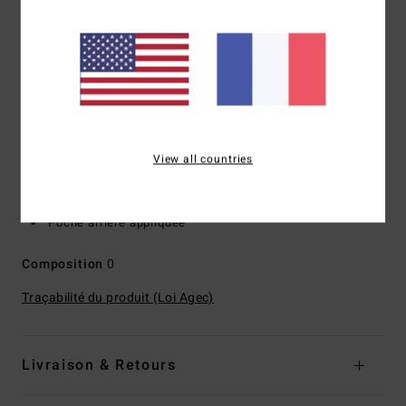
une matière légère qui sèche rapidement
Coupe :
Lo Tide fit, une coupe moderne avec des poches
sur le côté et une taille lasso. Parfait pour se détendre sur
la plage ou pour aller scorer quelques vagues
Taille :
taille lasso
Longueur :
19", coupe mi-longue
Système de Fermeture :
Cordon de serrage pour un
View all countries
ajustement personnalisé
Poches :
Poche latérale
Poche arrière appliquée
Composition
0
Traçabilité du produit (Loi Agec)
Livraison & Retours