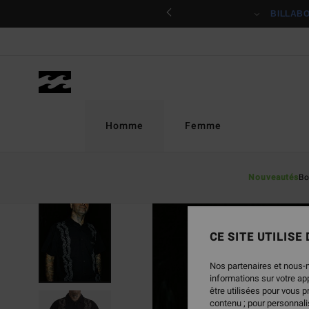
Passer
ciper
BILLAB
à
l'information
sur
le
produit
Homme
Femme
Nouveautés
Bo
RUPTURE DE STOCK
CE SITE UTILISE
Nos partenaires et nous-
informations sur votre a
être utilisées pour vous 
contenu ; pour personnalis