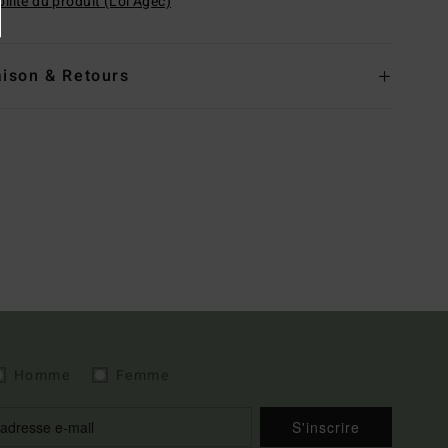
ilité du produit (Loi Agec)
aison & Retours
Homme
Femme
S'inscrire