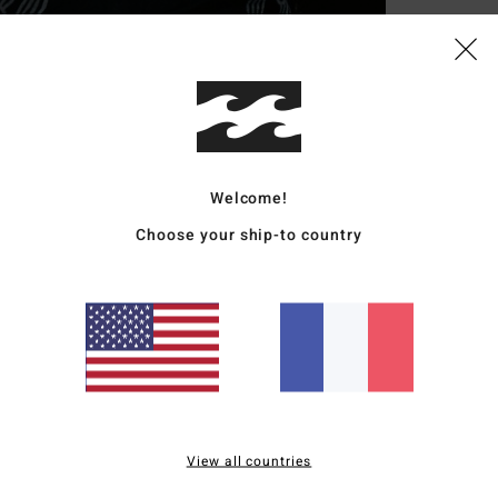
Deta
Chem
Style
Carac
Welcome!
Choose your ship-to country
C
M
E
M
P
F
A
Comp
View all countries