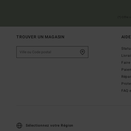
(*) Offre
TROUVER UN MAGASIN
AIDE
Stat
Livra
Faire
Paie
Répar
Prot
FAQ e
Sélectionnez votre Région