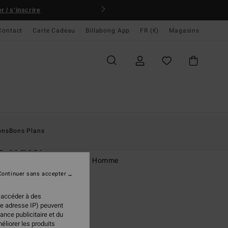
 / s'inscrire
Contact
Carte Cadeau
Billabong App
FR (€)
Magasins
ccueil
Homme
Vêtements
Chemises
ons
Bons Plans
s Water
se à manches courtes Noir Homme
Continuer sans accepter
95 €
 accéder à des
re adresse IP) peuvent
ance publicitaire et du
Black
ur
éliorer les produits