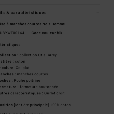
ils & caractéristiques
ise à manches courtes Noir Homme
UBYWT00144
Code couleur
blk
téristiques
ollection :
collection Otis Carey
atière :
coton
ncolure :
Col plat
anches :
manches courtes
oches :
Poche poitrine
ermeture :
fermeture boutonnée
utres caractéristiques :
Ourlet droit
osition
[Matière principale] 100% coton