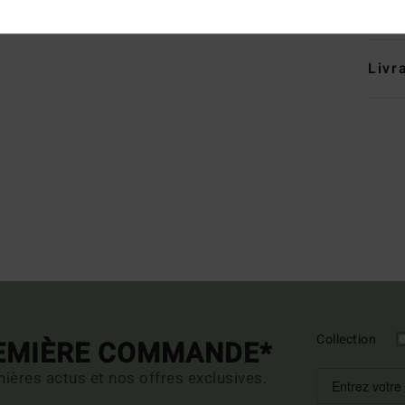
Traçab
Livr
Collection
REMIÈRE COMMANDE*
ières actus et nos offres exclusives.