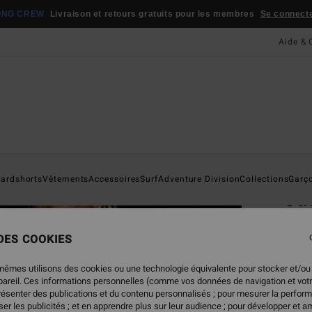
ONG CREW
Livraison et retours gratuits pour les membres
Se connecter
Aide & 
Page D'a
ardshorts
Vêtements
Accessoires
Surf
Adventure Division
Collections
Garç
Oti
Chemi
 DES COOKIES
69,
mêmes utilisons des cookies ou une technologie équivalente pour stocker et/ou
ppareil. Ces informations personnelles (comme vos données de navigation et vot
présenter des publications et du contenu personnalisés ; pour mesurer la perform
Coule
er les publicités ; et en apprendre plus sur leur audience ; pour développer et am