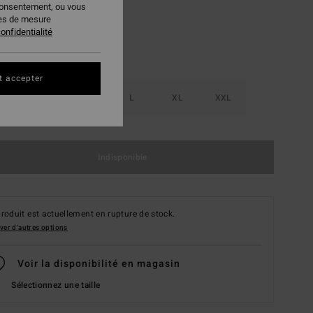
consentement, ou vous
ies de mesure
onfidentialité
t accepter
S
M
L
XL
XXL
Indisponible
roduit est actuellement en rupture de stock.
ver d'autres options
Voir la disponibilité en magasin
Sélectionnez une taille