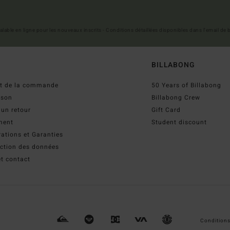
 valable en ligne pour les nouveaux inscrits - Conditions détaillées disponibles dans l'email de
BILLABONG
ut de la commande
50 Years of Billabong
ison
Billabong Crew
 un retour
Gift Card
ment
Student discount
ations et Garanties
ection des données
t contact
Conditions 