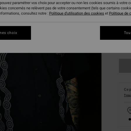
 pouvez paramétrer vos choix pour accepter ou non les cookies soumis à votre 
okies concernés ne relèvent pas de votre consentement (tels que certains cook
informations, consultez notre :
Politique d'utilisation des cookies
et
Politique de c
mes choix
Tou
XS
Ce p
Trou