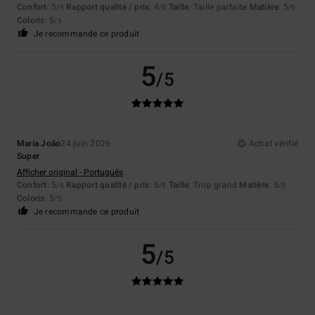
Confort
: 5
Rapport qualité / prix
: 4
Taille
: Taille parfaite
Matière
: 5
/5
/5
/5
Coloris
: 5
/5
Je recommande ce produit
5
/5
Maria João
24 juin 2026
Achat vérifié
Super
Afficher original - Português
Confort
: 5
Rapport qualité / prix
: 5
Taille
: Trop grand
Matière
: 5
/5
/5
/5
Coloris
: 5
/5
Je recommande ce produit
5
/5