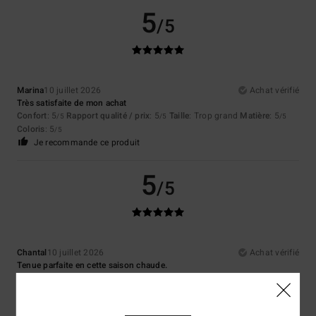
5
/5
Marina
10 juillet 2026
Achat vérifié
Très satisfaite de mon achat
Confort
: 5
Rapport qualité / prix
: 5
Taille
: Trop grand
Matière
: 5
/5
/5
/5
Coloris
: 5
/5
Je recommande ce produit
5
/5
Chantal
10 juillet 2026
Achat vérifié
Tenue parfaite en cette saison chaude.
Confort
: 5
Rapport qualité / prix
: 4
Taille
: Taille parfaite
Matière
: 5
/5
/5
/5
Coloris
: 5
/5
Je recommande ce produit