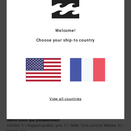
5
/5
Welcome!
Choose your ship-to country
Elisabeth
9 juillet 2026
Achat vérifié
Très agréable en été, la couleur est parfaite !
Afficher original - Deutsch
Confort
: 5
Rapport qualité / prix
: 5
Taille
: Taille parfaite
Matière
: 5
/5
/5
/5
Coloris
: 5
/5
Je recommande ce produit
5
/5
View all countries
Christine
5 juillet 2026
Achat vérifié
Même raison que précédemment
Confort
: 5
Rapport qualité / prix
: 5
Taille
: Taille parfaite
Matière
: 5
/5
/5
/5
Coloris
: 4