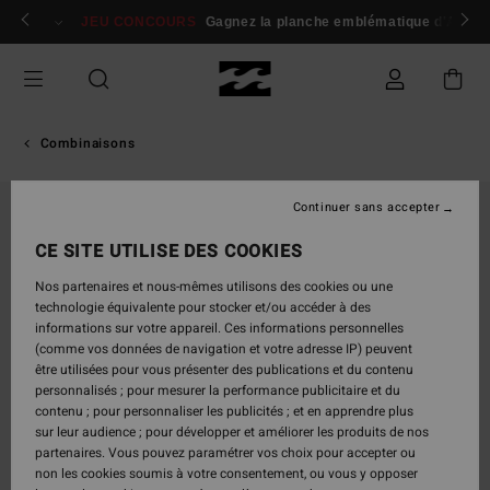
Passer
 membres
Se connecter / s'inscrire
JEU CONCOURS
Gagnez la planche emblématique d'Andy I
à
l'information
sur
le
produit
Combinaisons
Continuer sans accepter
CE SITE UTILISE DES COOKIES
Nos partenaires et nous-mêmes utilisons des cookies ou une
technologie équivalente pour stocker et/ou accéder à des
informations sur votre appareil. Ces informations personnelles
(comme vos données de navigation et votre adresse IP) peuvent
être utilisées pour vous présenter des publications et du contenu
personnalisés ; pour mesurer la performance publicitaire et du
contenu ; pour personnaliser les publicités ; et en apprendre plus
sur leur audience ; pour développer et améliorer les produits de nos
partenaires. Vous pouvez paramétrer vos choix pour accepter ou
non les cookies soumis à votre consentement, ou vous y opposer