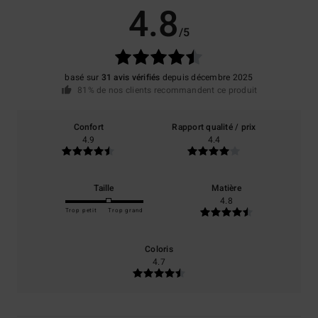
4.8
/5
basé sur
31 avis vérifiés
depuis décembre 2025
81% de nos clients recommandent ce produit
Confort
Rapport qualité / prix
4.9
4.4
Taille
Matière
4.8
Trop petit
Trop grand
Coloris
4.7