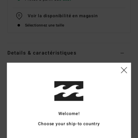
Voir la disponibilité en magasin
Sélectionnez une taille
Details & caractéristiques
Sweat Orange Femme
Style
BL000261
Code couleur
tng
Caractéristiques
Matière :
molleton brossé en coton et polyester
Teinture pigmentaire
Welcome!
Coupe oversize
Choose your ship-to country
Col rond
Poches au niveau des coutures latérales