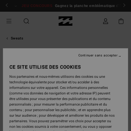
Passer
 membres
Se connecter / s'inscrire
JEU CONCOURS
Gagnez la planche emblématique d'Andy I
à
l'information
sur
le
produit
Sweats
Continuer sans accepter
CE SITE UTILISE DES COOKIES
Nos partenaires et nous-mêmes utilisons des cookies ou une
technologie équivalente pour stocker et/ou accéder à des
informations sur votre appareil. Ces informations personnelles
(comme vos données de navigation et votre adresse IP) peuvent
être utilisées pour vous présenter des publications et du contenu
personnalisés ; pour mesurer la performance publicitaire et du
contenu ; pour personnaliser les publicités ; et en apprendre plus
sur leur audience ; pour développer et améliorer les produits de nos
partenaires. Vous pouvez paramétrer vos choix pour accepter ou
non les cookies soumis à votre consentement, ou vous y opposer