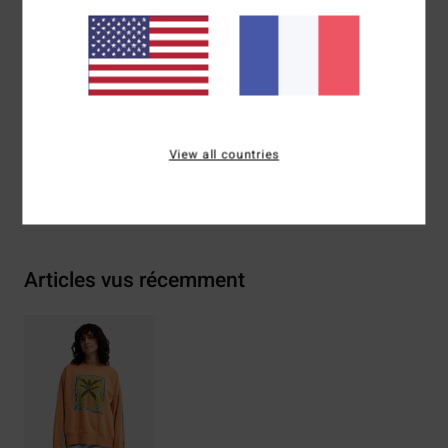
Sérigraphie du logo sur le devant et les manches
Composition
[Matière principale] 80% coton, 20%
polyester
Traçabilité du produit (Loi Agec)
View all countries
Livraison & Retours
Articles vus récemment