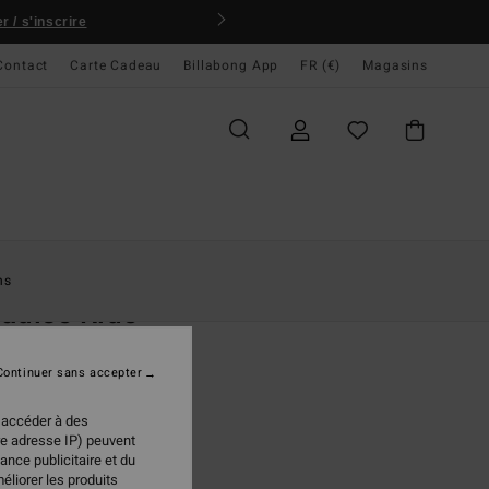
 / s'inscrire
Contact
Carte Cadeau
Billabong App
FR (€)
Magasins
ccueil
Femme
Vêtements
Sweats
ns
adise Ride
 Blanc Femme
Continuer sans accepter
95 €
 accéder à des
re adresse IP) peuvent
ance publicitaire et du
Salt Crystal
ur
éliorer les produits