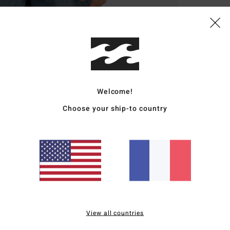
Deta
Swea
Style
Carac
Welcome!
Choose your ship-to country
M
coto
c
C
M
L
Comp
recyc
View all countries