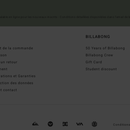
 valable en ligne pour les nouveaux inscrits - Conditions détaillées disponibles dans l'email de
BILLABONG
ut de la commande
50 Years of Billabong
ison
Billabong Crew
 un retour
Gift Card
ment
Student discount
ations et Garanties
ection des données
t contact
Conditions 