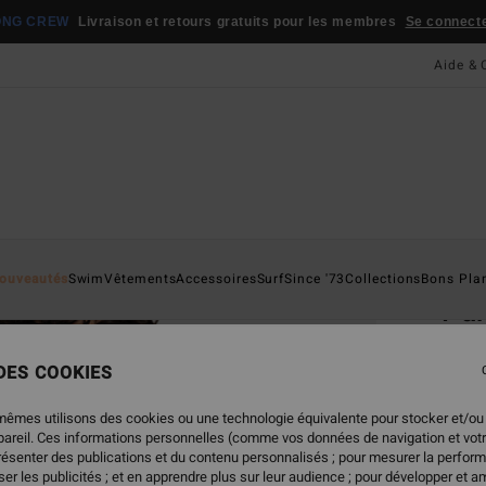
ONG CREW
Livraison et retours gratuits pour les membres
Se connecter
Aide & 
Page D'a
ouveautés
Swim
Vêtements
Accessoires
Surf
Since '73
Collections
Bons Pla
Par
Sweat
 DES COOKIES
65,
mêmes utilisons des cookies ou une technologie équivalente pour stocker et/ou
ppareil. Ces informations personnelles (comme vos données de navigation et vot
présenter des publications et du contenu personnalisés ; pour mesurer la perform
Coule
er les publicités ; et en apprendre plus sur leur audience ; pour développer et am